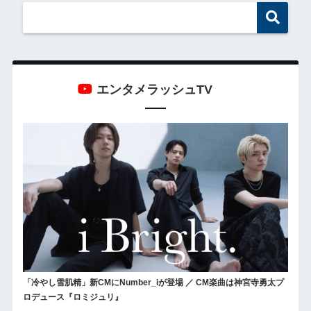
エンタメラッシュTV
「冷やし雪肌精」新CMにNumber_iが登場 ／ CM楽曲は神宮寺勇太プ
ロデュース『ロミジュリ』