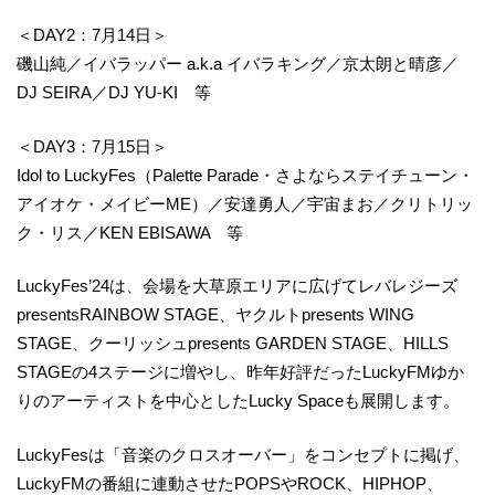
＜DAY2：7月14日＞
磯山純／イバラッパー a.k.a イバラキング／京太朗と晴彦／
DJ SEIRA／DJ YU-KI 等
＜DAY3：7月15日＞
Idol to LuckyFes（Palette Parade・さよならステイチューン・
アイオケ・メイビーME）／安達勇人／宇宙まお／クリトリッ
ク・リス／KEN EBISAWA 等
LuckyFes’24は、会場を大草原エリアに広げてレバレジーズ
presentsRAINBOW STAGE、ヤクルトpresents WING
STAGE、クーリッシュpresents GARDEN STAGE、HILLS
STAGEの4ステージに増やし、昨年好評だったLuckyFMゆか
りのアーティストを中心としたLucky Spaceも展開します。
LuckyFesは「音楽のクロスオーバー」をコンセプトに掲げ、
LuckyFMの番組に連動させたPOPSやROCK、HIPHOP、