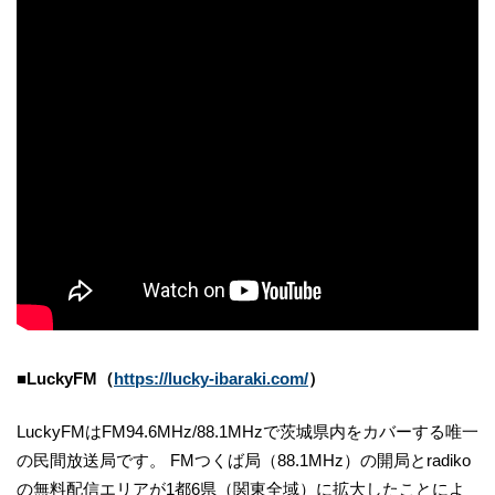
■LuckyFM（
https://lucky-ibaraki.com/
）
LuckyFMはFM94.6MHz/88.1MHzで茨城県内をカバーする唯一
の民間放送局です。 FMつくば局（88.1MHz）の開局とradiko
の無料配信エリアが1都6県（関東全域）に拡大したことによ