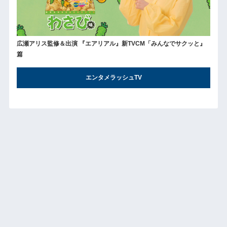
広瀬アリス監修＆出演 『エアリアル』新TVCM「みんなでサクッと』
篇
エンタメラッシュTV