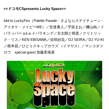
<<ドコモCSpresents Lucky Space>>
Idol to LuckyFes（Palette Parade・さよならステイチューン・
アイオケ・メイビーME）／安達勇人／宇宙まお／磯山純／イ
バラッパー a.k.a イバラキング／京太朗と晴彦／クリトリッ
ク・リス／KEN EBISAWA／佐咲紗花／DJ SEIRA／DJ YU-KI
／根本凪／ひとりスキップカウズ （イマヤス）／マシコタツ
ロウ special guest 加藤里保菜