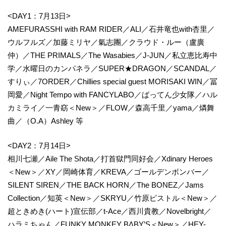
<DAY1：7月13日>
AMEFURASSHI with RAM RIDER／ALI／石井竜也with杏里／
ウルフルズ／加藤ミリヤ／氣志團／クラウド・ルー（盧廣
仲）／THE PRIMALS／The Wasabies／J-JUN／私立恵比寿中
学／水曜日のカンパネラ／SUPER★DRAGON／SCANDAL／
すりぃ／7ORDER／Chillies special guest MORISAKI WIN／冨
岡愛／Night Tempo with FANCYLABO／ばってん少女隊／ハル
カミライ／一青窈＜New＞／FLOW／森高千里／yama／燐舞
曲／（O.A）Ashley 等
<DAY2：7月14日>
相川七瀬／Aile The Shota／打首獄門同好会／Xdinary Heroes
＜New＞／XY／岡崎体育／KREVA／ゴールデンボンバー／
SILENT SIREN／THE BACK HORN／The BONEZ／Jams
Collection／知英＜New＞／SKRYU／竹原ピストル＜New＞／
超ときめき(ハート)宣伝部／t-Ace／西川貴教／Novelbright／
ハラミちゃん／FUNKY MONKEY BΛBY’S＜New＞／HEY-