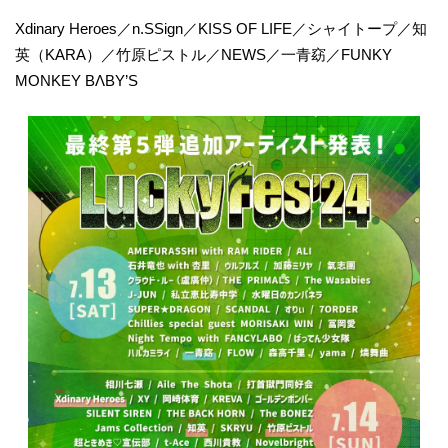
Xdinary Heroes／n.SSign／KISS OF LIFE／シャイトープ／知
英（KARA）／竹原ピストル／NEWS／一青窈／FUNKY
MONKEY BΛBY’S