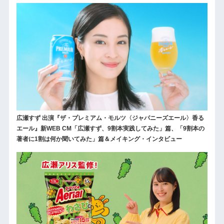
広瀬すず 出演『ザ・プレミアム・モルツ〈ジャパニーズエール〉香る
エール』新WEB CM「広瀬すず、9割本実践してみた」篇、「9割本の
著者に1割は何か聞いてみた」篇＆メイキング・インタビュー