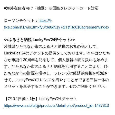
■海外在住者向け（抽選）※国際クレジットカード対応
ローソンチケット：
https://l-
tike.com/st1/wis1tmxfy3r9e8d91y7d/Tt/Ttg010agreement/index
<<ふるさと納税 LuckyFes’24チケット>>
茨城県ひたちなか市のふるさと納税のお礼の品として、
LuckyFes’24のチケットの提供をしております。本年はひたち
なか市誕生30周年を記念して、個人協賛の取り扱いも始めま
す。ひたちなか市のふるさと納税を活用することにより、ひ
たちなか市の財源を増やし、フレンズの経済的負担を軽減さ
せて、LuckyFesのフレンズを増やすことができる三位一体の
メリットを享受することができます。ぜひご利用ください。
【7/13 1日券・1枚】LuckyFes’24 チケット
https://www.satofull.jp/products/detail.php?product_id=1487313