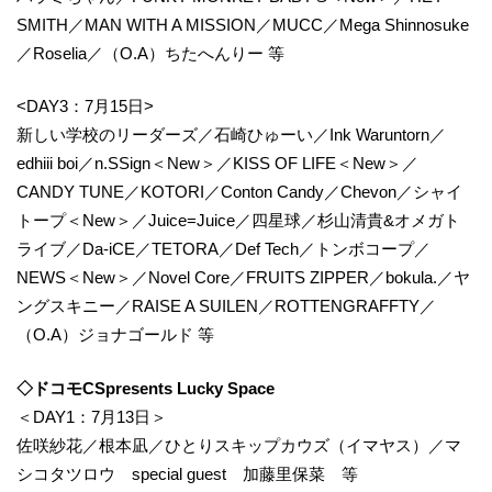
SMITH／MAN WITH A MISSION／MUCC／Mega Shinnosuke
／Roselia／（O.A）ちたへんりー 等
<DAY3：7月15日>
新しい学校のリーダーズ／石崎ひゅーい／Ink Waruntorn／
edhiii boi／n.SSign＜New＞／KISS OF LIFE＜New＞／
CANDY TUNE／KOTORI／Conton Candy／Chevon／シャイ
トープ＜New＞／Juice=Juice／四星球／杉山清貴&オメガト
ライブ／Da-iCE／TETORA／Def Tech／トンボコープ／
NEWS＜New＞／Novel Core／FRUITS ZIPPER／bokula.／ヤ
ングスキニー／RAISE A SUILEN／ROTTENGRAFFTY／
（O.A）ジョナゴールド 等
◇ドコモCSpresents Lucky Space
＜DAY1：7月13日＞
佐咲紗花／根本凪／ひとりスキップカウズ（イマヤス）／マ
シコタツロウ special guest 加藤里保菜 等