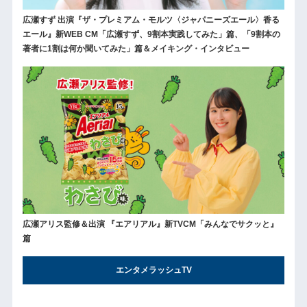
広瀬すず 出演『ザ・プレミアム・モルツ〈ジャパニーズエール〉香る
エール』新WEB CM「広瀬すず、9割本実践してみた」篇、「9割本の
著者に1割は何か聞いてみた」篇＆メイキング・インタビュー
広瀬アリス監修＆出演 『エアリアル』新TVCM「みんなでサクッと』
篇
エンタメラッシュTV