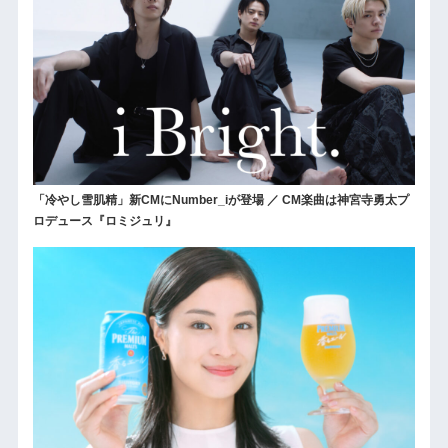
「冷やし雪肌精」新CMにNumber_iが登場 ／ CM楽曲は神宮寺勇太プ
ロデュース『ロミジュリ』