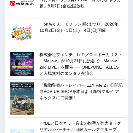
篇』8月7日(金)全国放映
「onちゃん！６チャン!!秋まつり」2026年
10月2日(金)・3日(土)・4日(日)開催！
株式会社プエンテ、LoFi／Chillボーカリスト
「Mellow」が10月21日に渋谷で「Mellow
2nd LIVE」を開催 ── ONE×ONE・ALLES
と入場無料のエンタメ交流会
『機動警察パトレイバー EZY File 2』公開記
念POP-UP SHOPを本日より新宿マルイ ア
ネックスにて開催！
HYBEと日本ネット音楽の旗手が強力タッグ
リアル×バーチャル日韓ガールズグループ