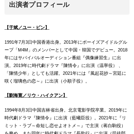
出演者プロフィール
【于斌／ユー・ビン】
1991年7月3日中国香港出身。2013年にボーイズアイドルグル
ープ「M4M」のメンバーとして中国・韓国でデビュー。2018
年にはサバイバルオーディション番組『偶像練習生』に出
演。2019年に時代劇ドラマ『陳情令』に出演（温寧役） 、
「陳情少年」としても活躍。2021年には『風起花抄～宮廷に
咲く瑠璃色の恋～』に出演（小順子役）。
【劉海寛／リウ・ハイクアン】
1994年8月3日中国吉林省出身。北京電影学院卒業。2019年に
時代劇ドラマ『陳情令』に出演（藍曦臣役）。2021年に『リ
ミット・ラブ～命短し恋せよオトメ～』で主演（蒋白駒役）
を務め、また同年に時代劇ドラマ『長歌行』に出演（司徒郎