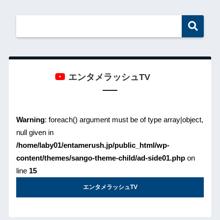
エンタメラッシュTV
Warning
: foreach() argument must be of type array|object,
null given in
/home/laby01/entamerush.jp/public_html/wp-
content/themes/sango-theme-child/ad-side01.php
on
line
15
エンタメラッシュTV