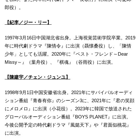
郎役）。
【紀李／ジー・リー】
1997年3月16日中国湖北省出身。上海視覚芸術学院卒業。2019
年に時代劇ドラマ『陳情令』に出演（聶懐桑役）し、「陳情
少年」としても活躍。2020年に『ベスト・フレンド～Dear
Missy～』（葉舟役）、『棋魂』（谷雨役）に出演。
【陳建宇／チェン・ジュンユ】
1998年9月1日中国安徽省出身。2021年にサバイバルオーディ
ション番組『青春有你』のシーズン3に、2021年に『君の笑顔
にメロメロ』に出演（小花役）。2023年に韓国で放送された
グローバルオーディション番組『BOYS PLANET』に出演。
今後公開予定の時代劇ドラマ『風懿天下』や『君面似桃花』
に出演。