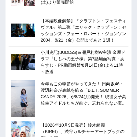
(土)より販売開始
【本編映像解禁】『クラプトン・フェスティ
ヴァル』第二弾「エリック・クラプトン：セ
ッションズ・フォー・ロバート・ジョンソン
2004」8/21（金）公開まであと２週！
小川史記(BUDDiiS)＆瀬戸利樹W主演 金曜ド
ラマ『しもべの王子様』第7話場面写真・あ
らすじ・PR動画解禁/8月14日(金)よる11時
～放送
今年もこの季節がやってきた！ 日向坂46・
渡辺莉奈が表紙を飾る「B.L.T. SUMMER
CANDY 2026」が8/24(月)発売！ 現役女子高
校生アイドルたちが紡ぐ、忘れられない夏。
【2026年10月9日発売】鈴木綺麗
（KIREI）、渋谷カルチャーアートブックの