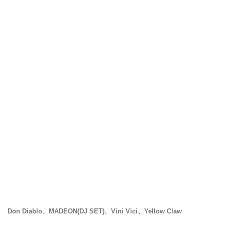
Don Diablo、MADEON(DJ SET)、Vini Vici、Yellow Claw