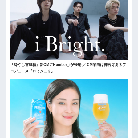
「冷やし雪肌精」新CMにNumber_iが登場 ／ CM楽曲は神宮寺勇太プ
ロデュース『ロミジュリ』