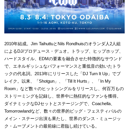
2010年結成。Jim TaihuttuとNils Rondhuisのオランダ人2人組
によるDJ/プロデュース・デュオ。トラップ、ヒップホップ、
ハードスタイル、EDMの要素を融合させた特徴的なサウンド
で、エネルギッシュなパフォーマンスと重低音の効いたトラ
ックの代名詞。2013年にリリースした「DJ Turn It Up」でブ
レイク。以来、「Shotgun」、「Till It Hurts」、「In My
Room」など数々のヒットシングルをリリースし、何百万もの
ストリーミングを記録し、世界中に熱狂的なファンを獲得。
ダイナミックなDJセットとステージングで、Coachella、
Tomorrowlandなど、数々の世界的ビッグ・フェスティバルの
メイン・ステージ出演も果たし、世界のダンス・ミュージッ
ク・ムーブメントの最前線に君臨し続けている。