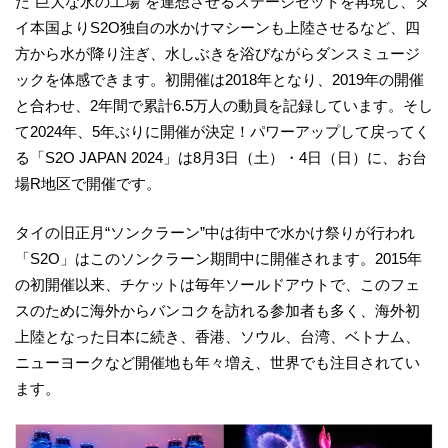
た“巨大な水の工場”を連想させるステージセットを再現し、タ
イ本国よりS2O独自の水かけマシーンも上陸させるなど、四
方から水が降り注ぎ、水しぶきを浴びながらダンスミュージ
ックを体感できます。初開催は2018年となり、2019年の開催
と合わせ、2年間で累計6.5万人の動員を記録しています。そし
て2024年、5年ぶりに開催が決定！パワーアップして戻ってく
る「S2O JAPAN 2024」は8月3日（土）・4日（日）に、お台
場R地区で開催です。
タイの旧正月“ソンクラーン”中は街中で水かけ祭りが行われ
「S2O」はこのソンクラーン期間中に開催されます。2015年
の初開催以来、チケットは毎年ソールドアウトで、このフェ
スのために海外からバンコクを訪れる参加者も多く、海外初
上陸となった日本に続き、香港、ソウル、台湾、ベトナム、
ニューヨークなど開催地も年々増え、世界でも注目されてい
ます。