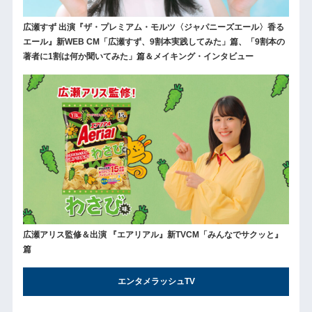
広瀬すず 出演『ザ・プレミアム・モルツ〈ジャパニーズエール〉香る
エール』新WEB CM「広瀬すず、9割本実践してみた」篇、「9割本の
著者に1割は何か聞いてみた」篇＆メイキング・インタビュー
広瀬アリス監修＆出演 『エアリアル』新TVCM「みんなでサクッと』
篇
エンタメラッシュTV