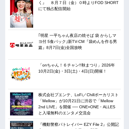
く』 ８月７日（金）０時よりFOD SHORT
にて独占配信開始
｢明星 一平ちゃん夜店の焼そば 袋 からしマ
ヨ付 5食パック｣新TV-CM『袋めんを作る男
篇』8月7日(金)全国放映
「onちゃん！６チャン!!秋まつり」2026年
10月2日(金)・3日(土)・4日(日)開催！
株式会社プエンテ、LoFi／Chillボーカリスト
「Mellow」が10月21日に渋谷で「Mellow
2nd LIVE」を開催 ── ONE×ONE・ALLES
と入場無料のエンタメ交流会
『機動警察パトレイバー EZY File 2』公開記