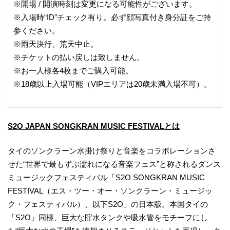
※開場 / 開演時刻は変更になる可能性がございます。
※入場時“ID”チェック有り。必ず顔写真付き身分証をご持
参ください。
※雨天決行、荒天中止。
※チケットの払い戻しは致しません。
※お一人様各4枚までご購入可能。
※18歳以上入場可能（VIPエリアは20歳未満入場不可）。
S2O JAPAN SONGKRAN MUSIC FESTIVALとは
タイのソンクラーン水掛け祭りと音楽をコラボレーションさ
せた“世界で最もずぶ濡れになる音楽フェス”と称されるダンス
ミュージックフェスティバル「S2O SONGKRAN MUSIC
FESTIVAL（エス・ツー・オー・ソンクラーン・ミュージッ
ク・フェスティバル）、以下S2O」の日本版。本国タイの
「S2O」同様、巨大な貯水タンクや吸水管をモチーフにし