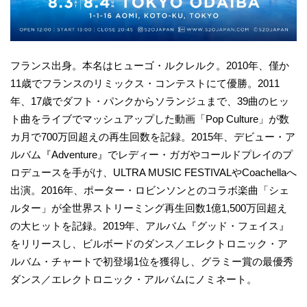
フランス出身。本名はヒューゴ・ルクレルク。2010年、僅か
11歳でフランスのリミックス・コンテストにて優勝。2011
年、17歳でダフト・パンクからソランジュまで、39曲のヒッ
ト曲をライブでマッシュアップした動画「Pop Culture」が数
カ月で700万回超えの再生回数を記録。2015年、デビュー・ア
ルバム『Adventure』でレディー・ガガやコールドプレイのプ
ロデュースを手がけ、ULTRA MUSIC FESTIVALやCoachellaへ
出演。2016年、ポーター・ロビンソンとのコラボ楽曲「シェ
ルター」が全世界ストリーミング再生回数1億1,500万回超え
の大ヒットを記録。2019年、アルバム『グッド・フェイス』
をリリースし、ビルボードのダンス／エレクトロニック・ア
ルバム・チャートで初登場1位を獲得し、グラミー賞の最優秀
ダンス／エレクトロニック・アルバムにノミネート。