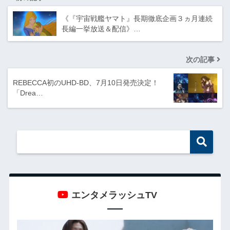
《『宇宙戦艦ヤマト』長期徹底企画３ヵ月連続
長編一挙放送＆配信》…
次の記事
REBECCA初のUHD-BD、7月10日発売決定！
「Drea…
エンタメラッシュTV