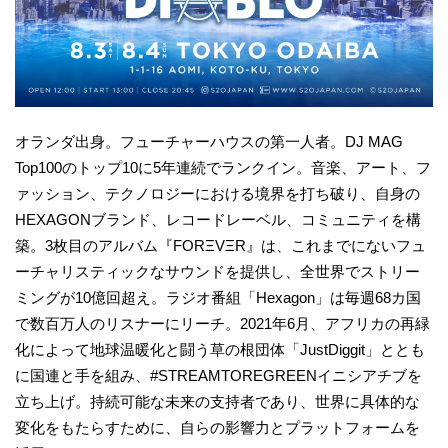
オランダ出身。フューチャーハウスの第一人者。DJ MAG
Top100のトップ10に5年連続でランクイン。音楽、アート、フ
ァッション、テクノロジーにおける境界を打ち破り、自身の
HEXAGONブランド、レコードレーベル、コミュニティを構
築。3枚目のアルバム『FORΞVΞR』は、これまでにないフュ
ーチャリスティックなサウンドを提供し、全世界でストリー
ミングが10億回超え。ラジオ番組「Hexagon」は毎週68カ国
で数百万人のリスナーにリーチ。2021年6月、アフリカの再緑
化によって地球温暖化と闘う草の根団体「JustDiggit」ととも
に国連と手を組み、#STREAMTOREGREENイニシアチブを
立ち上げ。持続可能な未来の支持者であり、世界に具体的な
変化をもたらすために、自らの影響力とプラットフォームを