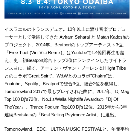
イスラエルのトランスデュオ
。
10年以上に渡り音楽プロデュ
ーサーとして活躍してきた Aviram Saharai と Matan Kadoshの
プロジェクト。2014年、Beatportのトップアーティスト3位。
「Free Tibet (Vini Vici Remix)」はYoutubeで1.4億回再生を超
え、史上初Beatport総合トップ2位にランクインしたサイトラ
ンス曲に。続く、アーミン・ヴァン・ブーレン＆Hilight Tribe
とのコラボ”Great Spirit”、W&Wとのコラボ”Chakra”は、
Youtube、Spotify、Beatportで総合3位、総合2位を獲得し、
Tomorrowland 2017で最もプレイされた曲に。2017年、Dj Mag
Top 100 Dj’s72位、No.1’s/Walla Nightlife Awardsの「Dj Of
TheYear」、Trance Podium Top100 Dj’s12位、2015年から3年
連続Beatstatsの「Best Selling Psytrance Artist」に選出。
Tomorrowland、EDC、ULTRA MUSIC FESTIVALと、年間平均