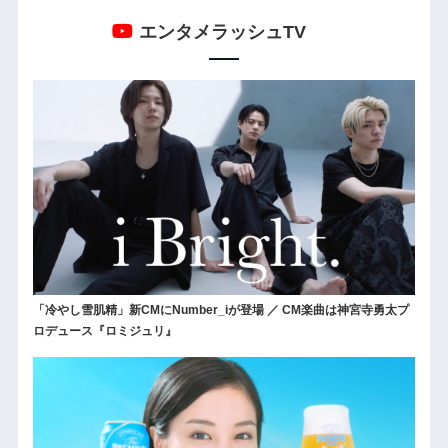
エンタメラッシュTV
「冷やし雪肌精」新CMにNumber_iが登場 ／ CM楽曲は神宮寺勇太プ
ロデュース『ロミジュリ』