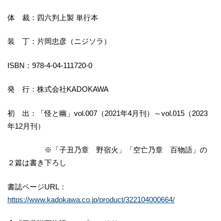
体 裁：四六判上製 単行本
装 丁：片岡忠彦（ニジソラ）
ISBN：978-4-04-111720-0
発 行：株式会社KADOKAWA
初 出：「怪と幽」vol.007（2021年4月刊）～vol.015（2023
年12月刊）
※「子丑乃章 野宿火」「空亡乃章 百物語」の
２篇は書き下ろし
書誌ページURL：
https://www.kadokawa.co.jp/product/322104000664/