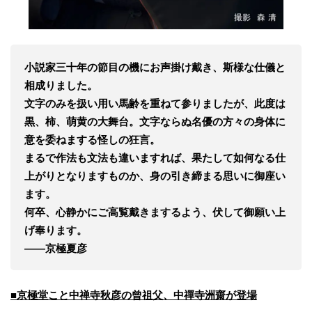
小説家三十年の節目の機にお声掛け戴き、斯様な仕儀と
相成りました。
文字のみを扱い用い馬齢を重ねて参りましたが、此度は
黒、柿、萌黄の大舞台。文字ならぬ名優の方々の身体に
意を委ねまする怪しの狂言。
まるで作法も文法も違いますれば、果たして如何なる仕
上がりとなりますものか、身の引き締まる思いに御座い
ます。
何卒、心静かにご高覧戴きまするよう、伏して御願い上
げ奉ります。
――京極夏彦
■京極堂こと中禅寺秋彦の曾祖父、中禪寺洲齋が登場