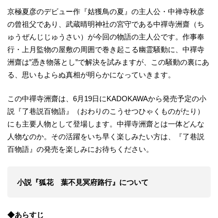
京極夏彦のデビュー作『姑獲鳥の夏』の主人公・中禅寺秋彦
の曾祖父であり、武蔵晴明神社の宮守である中禪寺洲齋（ち
ゅうぜんじじゅうさい）が今回の物語の主人公です。作事奉
行・上月監物の屋敷の周囲で巻き起こる幽霊騒動に、中禪寺
洲齋は”憑き物落とし”で解決を試みますが、この騒動の裏にあ
る、思いもよらぬ真相が明らかになっていきます。
この中禪寺洲齋は、6月19日にKADOKAWAから発売予定の小
説『了巷説百物語』（おわりのこうせつひゃくものがたり）
にも主要人物として登場します。中禪寺洲齋とは一体どんな
人物なのか。その活躍をいち早く楽しみたい方は、『了巷説
百物語』の発売を楽しみにお待ちください。
小説『狐花 葉不見冥府路行』について
◆あらすじ