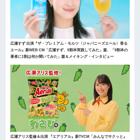
広瀬すず 出演『ザ・プレミアム・モルツ〈ジャパニーズエール〉香る
エール』新WEB CM「広瀬すず、9割本実践してみた」篇、「9割本の
著者に1割は何か聞いてみた」篇＆メイキング・インタビュー
広瀬アリス監修＆出演 『エアリアル』新TVCM「みんなでサクッと』