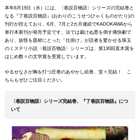
本年6月19日（水）には、〈巷説百物語〉シリーズの完結巻と
なる『了巷説百物語』(おわりのこうせつひゃくものがたり)の
刊行が控えており、6月、7月と2カ月連続でKADOKAWAから
単行本新刊が発売予定です。法では裁けぬ悪を倒す痛快劇で
あり、妖怪を題材にとった「仕掛け」が読者を驚かせる珠玉
のミステリ小説〈巷説百物語〉シリーズは、第130回直木賞を
はじめ数々の文学賞を受賞しています。
やるせなさが胸を打つ圧巻のあやかし絵巻、堂々完結！ こ
ちらもぜひご注目ください。
〈巷説百物語〉シリーズ完結巻、『了巷説百物語』につ
いて