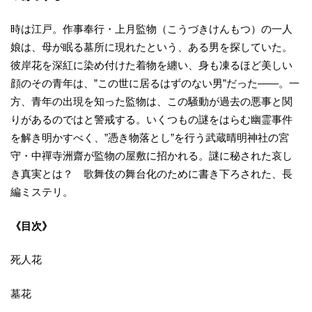
時は江戸。作事奉行・上月監物（こうづきけんもつ）の一人
娘は、母が眠る墓所に現れたという、ある男を探していた。
彼岸花を深紅に染め付けた着物を纏い、身も凍るほど美しい
顔のその青年は、”この世に居るはずのない男”だった――。一
方、青年の出現を知った監物は、この騒動が過去の悪事と関
りがあるのではと警戒する。いくつもの謎をはらむ幽霊事件
を解き明かすべく、”憑き物落とし”を行う武蔵晴明神社の宮
守・中禪寺洲齋が監物の屋敷に招かれる。謎に秘された哀し
き真実とは？ 歌舞伎の舞台化のために書き下ろされた、長
編ミステリ。
《目次》
死人花
墓花