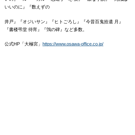
いいのに』『数えずの
井戸』『オジいサン』『ヒトごろし』『今昔百鬼拾遺 月』
『書楼弔堂 待宵』『鵼の碑』など多数。
公式HP「大極宮」
https://www.osawa-office.co.jp/