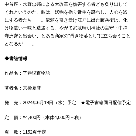
中首座・水野忠邦による大改革を妨害する者ども炙り出して
くれというのだ。敵は、妖物を操り衆生を惑わし、人心を恣
にする者たち――。依頼を引き受け江戸に出た藤兵衛は、化
け物遣い一味と遭遇する。やがて武蔵晴明神社の宮守・中禪
寺洲齋と出会い、とある商家の”憑き物落とし”に立ち会うこと
となるが――。
◆書誌情報
作品名：了巷説百物語
著者名：京極夏彦
発 売：2024年6月19日（水）予定 ★電子書籍同日配信予定
定 価：¥4,400円（本体4,000円＋税）
頁 数：1152頁予定