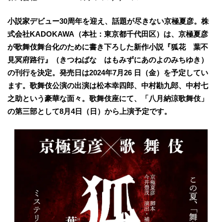
小説家デビュー30周年を迎え、話題が尽きない京極夏彦。株
式会社KADOKAWA（本社：東京都千代田区）は、京極夏彦
が歌舞伎舞台化のために書き下ろした新作小説『狐花 葉不
見冥府路行』（きつねばな はもみずにあのよのみちゆき）
の刊行を決定。発売日は2024年7月26 日（金）を予定してい
ます。歌舞伎公演の出演は松本幸四郎、中村勘九郎、中村七
之助という豪華な面々。歌舞伎座にて、「八月納涼歌舞伎」
の第三部として8月4日（日）から上演予定です。