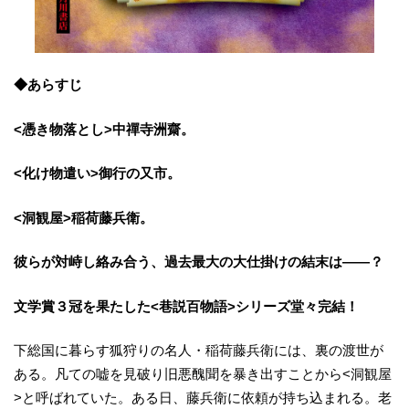
◆あらすじ
<憑き物落とし>中禪寺洲齋。
<化け物遣い>御行の又市。
<洞観屋>稲荷藤兵衛。
彼らが対峙し絡み合う、過去最大の大仕掛けの結末は――？
文学賞３冠を果たした<巷説百物語>シリーズ堂々完結！
下総国に暮らす狐狩りの名人・稲荷藤兵衛には、裏の渡世が
ある。凡ての嘘を見破り旧悪醜聞を暴き出すことから<洞観屋
>と呼ばれていた。ある日、藤兵衛に依頼が持ち込まれる。老