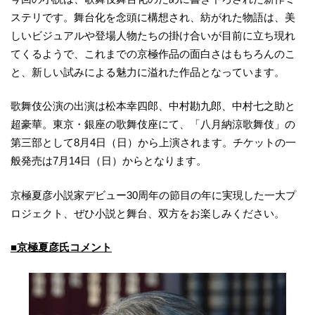
ステリです。舞台化を念頭に構想され、紡がれた物語は、美
しいビジュアルや登場人物たちの掛け合いが目前に立ち現れ
てくるようで、これまでの京極作品の面白さはもちろんのこ
と、新しい試みによる魅力に溢れた作品となっています。
歌舞伎公演の出演は松本幸四郎、中村勘九郎、中村七之助と
超豪華。東京・銀座の歌舞伎座にて、「八月納涼歌舞伎」の
第三部として8月4日（日）から上演されます。チケットの一
般発売は7月14日（日）からとなります。
京極夏彦小説家デビュー30周年の節目の年に実現した一大プ
ロジェクト、ぜひ小説と舞台、双方をお楽しみください。
■京極夏彦氏コメント