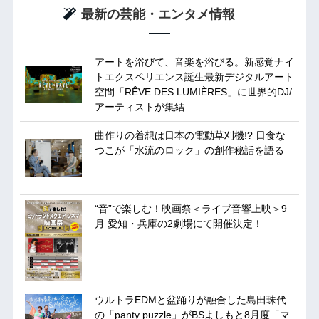
最新の芸能・エンタメ情報
アートを浴びて、音楽を浴びる。新感覚ナイ
トエクスペリエンス誕生最新デジタルアート
空間「RÊVE DES LUMIÈRES」に世界的DJ/
アーティストが集結
曲作りの着想は日本の電動草刈機!? 日食な
つこが「水流のロック」の創作秘話を語る
“音”で楽しむ！映画祭＜ライブ音響上映＞9
月 愛知・兵庫の2劇場にて開催決定！
ウルトラEDMと盆踊りが融合した島田珠代
の「panty puzzle」がBSよしもと8月度「マ