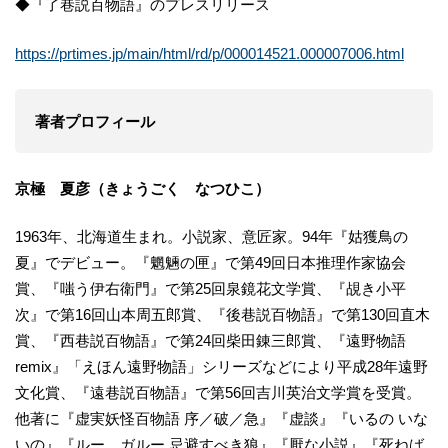
◆『了巷説百物語』のプレスリリース
https://prtimes.jp/main/html/rd/p/000014521.000007006.html
著者プロフィール
京極 夏彦（きょうごく なつひこ）
1963年、北海道生まれ。小説家、意匠家。94年『姑獲鳥の
夏』でデビュー。『魍魎の匣』で第49回日本推理作家協会
賞、『嗤う伊右衛門』で第25回泉鏡花文学賞、『覘き小平
次』で第16回山本周五郎賞、『後巷説百物語』で第130回直木
賞、『西巷説百物語』で第24回柴田錬三郎賞、『遠野物語
remix』「えほん遠野物語」シリーズなどにより平成28年遠野
文化賞、『遠巷説百物語』で第56回吉川英治文学賞を受賞。
他著に『虚実妖怪百物語 序／破／急』『虚談』『いるの いな
いの』『ルー゠ガルー 忌避すべき狼』『厭な小説』『死ねば