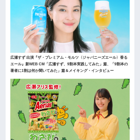
広瀬すず 出演『ザ・プレミアム・モルツ〈ジャパニーズエール〉香る
エール』新WEB CM「広瀬すず、9割本実践してみた」篇、「9割本の
著者に1割は何か聞いてみた」篇＆メイキング・インタビュー