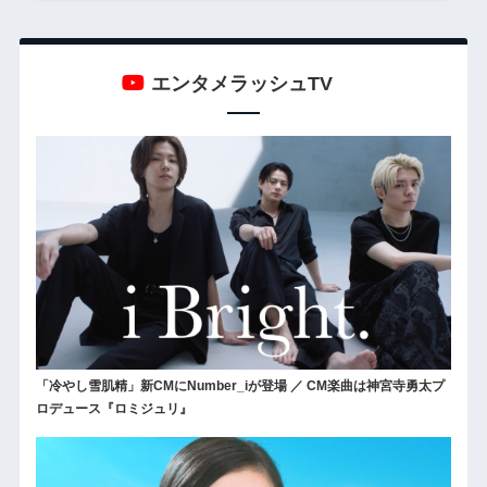
エンタメラッシュTV
「冷やし雪肌精」新CMにNumber_iが登場 ／ CM楽曲は神宮寺勇太プ
ロデュース『ロミジュリ』