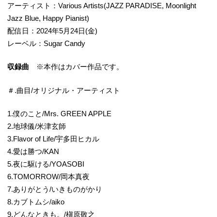
アーティスト：Various Artists(JAZZ PARADISE, Moonlight
Jazz Blue, Happy Pianist)
配信日：2024年5月24日(金)
レーベル：Sugar Candy
収録曲
※本作はカバー作品です。
＃.曲目/オリジナル・アーティスト
1.僕のこと/Mrs. GREEN APPLE
2.地球儀/米津玄師
3.Flavor of Life/宇多田ヒカル
4.愛は勝つ/KAN
5.夜に駆ける/YOASOBI
6.TOMORROW/岡本真夜
7.ありがとう/いきものがかり
8.カブトムシ/aiko
9.どんなときも。/槇原敬之