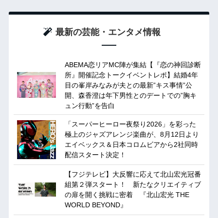
最新の芸能・エンタメ情報
ABEMA恋リアMC陣が集結【『恋の神回診断
所』開催記念トークイベントレポ】結婚4年
目の峯岸みなみが夫との最新”キス事情”公
開、森香澄は年下男性とのデートでの”胸キ
ュン行動”を告白
「スーパーヒーロー夜祭り2026」を彩った
極上のジャズアレンジ楽曲が、8月12日より
エイベックス＆日本コロムビアから2社同時
配信スタート決定！
【フジテレビ】大反響に応えて北山宏光冠番
組第２弾スタート！ 新たなクリエイティブ
の扉を開く挑戦に密着 『北山宏光 THE
WORLD BEYOND』