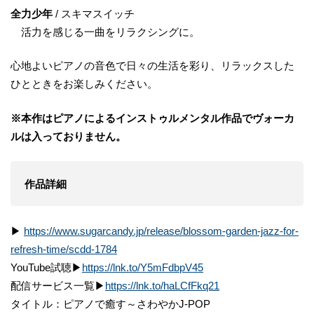
全力少年
/ スキマスイッチ
活力を感じる一曲をリラクシングに。
心地よいピアノの音色で日々の生活を彩り、リラックスした
ひとときをお楽しみください。
※本作はピアノによるインストゥルメンタル作品でヴォーカ
ルは入っておりません。
作品詳細
▶
https://www.sugarcandy.jp/release/blossom-garden-jazz-for-
refresh-time/scdd-1784
YouTube試聴▶
https://lnk.to/Y5mFdbpV45
配信サービス⼀覧▶
https://lnk.to/haLCfFkq21
タイトル：ピアノで癒す～さわやかJ-POP