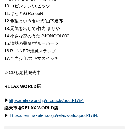
10.ロビンソン/スピッツ
11.キセキ/GReeeeN
12.希望という名の光/山下達郎
13.元気を出して/竹内 まりや
14.小さな恋のうた /MONGOL800
15.情熱の薔薇/ブルーハーツ
16.RUNNER/爆風スランプ
17.全力少年/スキマスイッチ
☆CDも絶賛発売中
RELAX WORLD店
▶
https://relaxworld.jp/products/qocd-1784
楽天市場RELAX WORLD店
▶
https://item.rakuten.co.jp/relaxworld/qocd-1784/