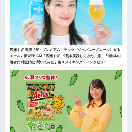
広瀬すず 出演『ザ・プレミアム・モルツ〈ジャパニーズエール〉香る
エール』新WEB CM「広瀬すず、9割本実践してみた」篇、「9割本の
著者に1割は何か聞いてみた」篇＆メイキング・インタビュー