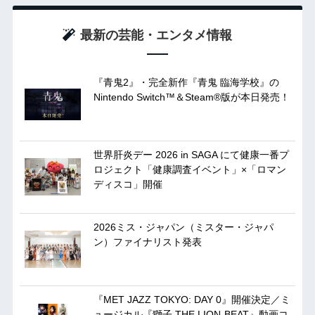
最新の芸能・エンタメ情報
『青鬼2』・完全新作『青鬼 臨海学校』の
Nintendo Switch™＆Steam®版が本日発売！
世界肝炎デー 2026 in SAGA にて健康一番プ
ロジェクト「健康調査イベント」×「ロマン
ディスコ」開催
2026ミス・ジャパン（ミスター・ジャパ
ン）ファイナリスト発表
『MET JAZZ TOKYO: DAY 0』開催決定／ミ
ュージカル『獅子 THE LION-BEAT』動画コ