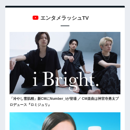
エンタメラッシュTV
「冷やし雪肌精」新CMにNumber_iが登場 ／ CM楽曲は神宮寺勇太プ
ロデュース『ロミジュリ』