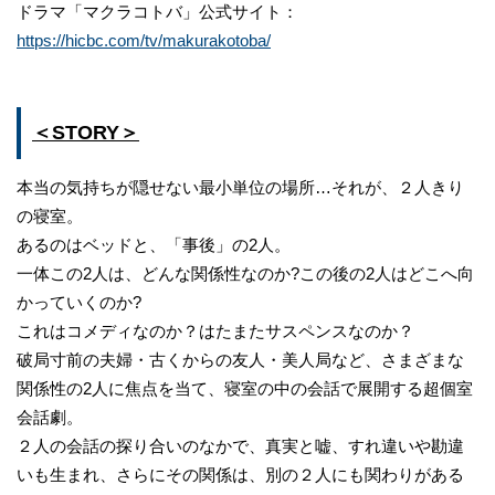
ドラマ「マクラコトバ」公式サイト：
https://hicbc.com/tv/makurakotoba/
＜STORY＞
本当の気持ちが隠せない最小単位の場所…それが、２人きり
の寝室。
あるのはベッドと、「事後」の2人。
一体この2人は、どんな関係性なのか?この後の2人はどこへ向
かっていくのか?
これはコメディなのか？はたまたサスペンスなのか？
破局寸前の夫婦・古くからの友人・美人局など、さまざまな
関係性の2人に焦点を当て、寝室の中の会話で展開する超個室
会話劇。
２人の会話の探り合いのなかで、真実と嘘、すれ違いや勘違
いも生まれ、さらにその関係は、別の２人にも関わりがある