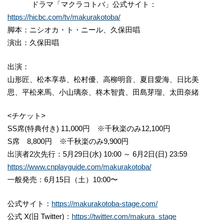
ドラマ「マクラコトバ」公式サイト：
https://hicbc.com/tv/makurakotoba/
脚本：ニシオカ・ト・ニール、久保田唱
演出：久保田唱
出演：
山形匠、松本享恭、松村優、高柳明音、夏目愛海、日比美
思、平松來馬、小山璃奈、柊木智貴、田島芽瑠、太田奈緒
<チケット>
SS席(特典付き) 11,000円 ※千秋楽のみ12,100円
S席 8,800円 ※千秋楽のみ9,900円
出演者2次先行：5月29日(水) 10:00 ～ 6月2日(日) 23:59
https://www.cnplayguide.com/makurakotoba/
一般発売：6月15日（土）10:00〜
公式サイト：
https://makurakotoba-stage.com/
公式 X(旧 Twitter)：
https://twitter.com/makura_stage