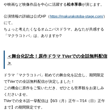
や映画など映像作品を中心に活躍する
松本享恭
が演じます。
公演情報の詳細は公式HP（
https://makurakotoba-stage.com/
）
にて。
ちょっと考えたくなるオムニバスドラマ。あなたが共感する
「マクラコトバ」は、ありますか?
＜舞台化記念！原作ドラマ TVerでの全話無料配信
＞
ドラマ「マクラコトバ」初めての舞台化を記念し、期間限定
でTVerでの全話無料配信が決定しました！
この機会に原作をご覧いただき、ぜひとも世界観をお楽しみ
くださいませ。
TVerでの全８話一挙配信は【6/3（月）正午～7/14（日）正午
まで】の期間限定です。