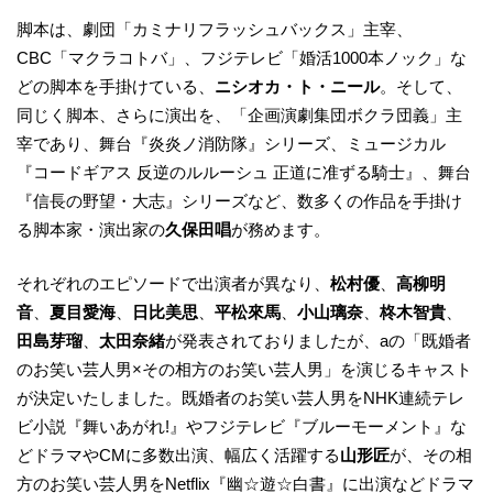
脚本は、劇団「カミナリフラッシュバックス」主宰、
CBC「マクラコトバ」、フジテレビ「婚活1000本ノック」な
どの脚本を手掛けている、
ニシオカ・ト・ニール
。そして、
同じく脚本、さらに演出を、「企画演劇集団ボクラ団義」主
宰であり、舞台『炎炎ノ消防隊』シリーズ、ミュージカル
『コードギアス 反逆のルルーシュ 正道に准ずる騎士』、舞台
『信長の野望・大志』シリーズなど、数多くの作品を手掛け
る脚本家・演出家の
久保田唱
が務めます。
それぞれのエピソードで出演者が異なり、
松村優
、
高柳明
音
、
夏目愛海
、
日比美思
、
平松來馬
、
小山璃奈
、
柊木智貴
、
田島芽瑠
、
太田奈緒
が発表されておりましたが、aの「既婚者
のお笑い芸人男×その相方のお笑い芸人男」を演じるキャスト
が決定いたしました。既婚者のお笑い芸人男をNHK連続テレ
ビ小説『舞いあがれ!』やフジテレビ『ブルーモーメント』な
どドラマやCMに多数出演、幅広く活躍する
山形匠
が、その相
方のお笑い芸人男をNetflix『幽☆遊☆白書』に出演などドラマ