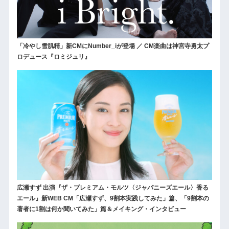
「冷やし雪肌精」新CMにNumber_iが登場 ／ CM楽曲は神宮寺勇太プ
ロデュース『ロミジュリ』
広瀬すず 出演『ザ・プレミアム・モルツ〈ジャパニーズエール〉香る
エール』新WEB CM「広瀬すず、9割本実践してみた」篇、「9割本の
著者に1割は何か聞いてみた」篇＆メイキング・インタビュー