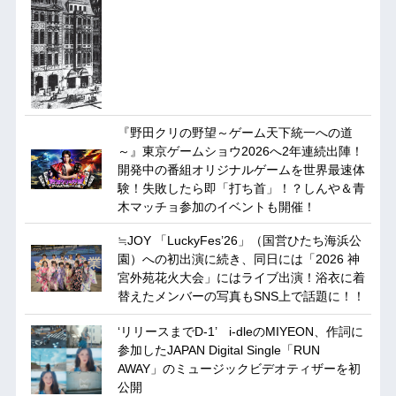
『野田クリの野望～ゲーム天下統一への道
～』東京ゲームショウ2026へ2年連続出陣！
開発中の番組オリジナルゲームを世界最速体
験！失敗したら即「打ち首」！？しんや＆青
木マッチョ参加のイベントも開催！
≒JOY 「LuckyFes’26」（国営ひたち海浜公
園）への初出演に続き、同日には「2026 神
宮外苑花火大会」にはライブ出演！浴衣に着
替えたメンバーの写真もSNS上で話題に！！
‘リリースまでD-1’ i-dleのMIYEON、作詞に
参加したJAPAN Digital Single「RUN
AWAY」のミュージックビデオティザーを初
公開