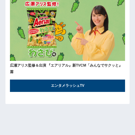
広瀬アリス監修＆出演 『エアリアル』新TVCM「みんなでサクッと』
篇
エンタメラッシュTV