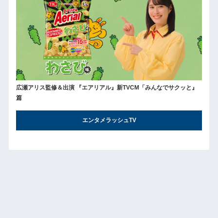
広瀬アリス監修＆出演 『エアリアル』新TVCM「みんなでサクッと』
篇
エンタメラッシュTV