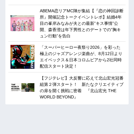
ABEMA恋リアMC陣が集結【『恋の神回診断
所』開催記念トークイベントレポ】結婚4年
目の峯岸みなみが夫との最新”キス事情”公
開、森香澄は年下男性とのデートでの”胸キ
ュン行動”を告白
「スーパーヒーロー夜祭り2026」を彩った
極上のジャズアレンジ楽曲が、8月12日より
エイベックス＆日本コロムビアから2社同時
配信スタート決定！
【フジテレビ】大反響に応えて北山宏光冠番
組第２弾スタート！ 新たなクリエイティブ
の扉を開く挑戦に密着 『北山宏光 THE
WORLD BEYOND』