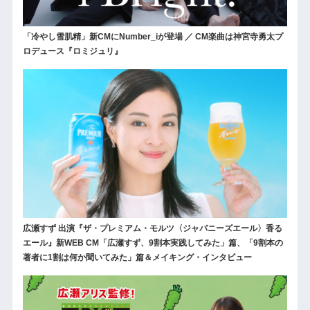
「冷やし雪肌精」新CMにNumber_iが登場 ／ CM楽曲は神宮寺勇太プ
ロデュース『ロミジュリ』
広瀬すず 出演『ザ・プレミアム・モルツ〈ジャパニーズエール〉香る
エール』新WEB CM「広瀬すず、9割本実践してみた」篇、「9割本の
著者に1割は何か聞いてみた」篇＆メイキング・インタビュー