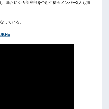
え、新たにシカ部廃部を企む生徒会メンバー3人も描
なっている。
zeUBHo