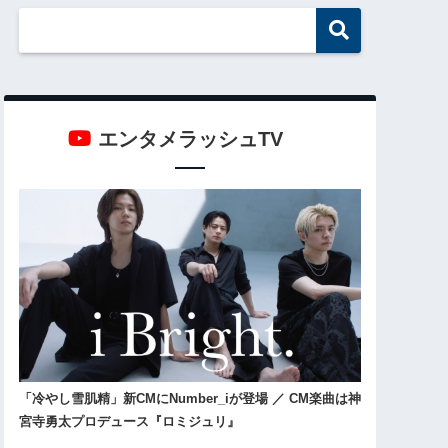
エンタメラッシュTV
「冷やし雪肌精」新CMにNumber_iが登場 ／ CM楽曲は神
宮寺勇太プロデュース『ロミジュリ』