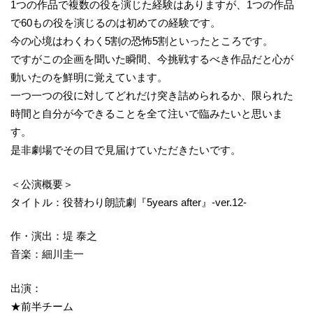
1つの作品で複数の役を演じた経験はありますが、1つの作品
で60もの役を演じるのは初めての経験です。
今の心境はわくわく5割の恐怖5割といったところです。
ですがこの企画を聞いた瞬間、今挑戦するべき作品だと心が
動いたのを鮮明に覚えています。
一つ一つの役に対してどれだけ突き詰められるか、限られた
時間と自分が今できることを全て注いで臨みたいと思いま
す。
是非劇場でその目で見届けていただきたいです。
＜公演概要＞
タイトル：役替わり朗読劇『5years after』-ver.12-
作・演出：堤 泰之
音楽：細川圭一
出演：
★前半チーム