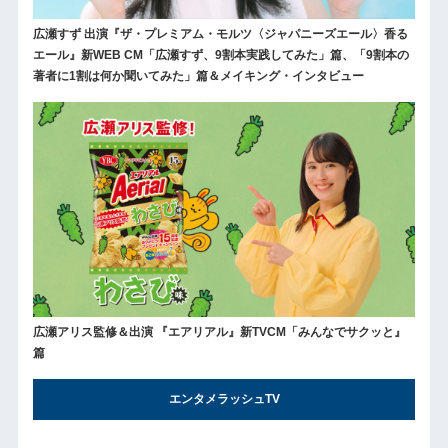
広瀬すず 出演『ザ・プレミアム・モルツ〈ジャパニーズエール〉香る
エール』新WEB CM「広瀬すず、9割本実践してみた」篇、「9割本の
著者に1割は何か聞いてみた」篇＆メイキング・インタビュー
広瀬アリス監修＆出演 『エアリアル』新TVCM「みんなでサクッと』
篇
エンタメラッシュTV