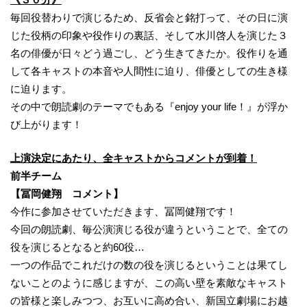
毎回役替わりで演じるため、反省会と銘打って、その日に演
じた役柄の印象や役作りの裏話、そして水川啓人を演じた３
名の俳優が日々どう過ごし、どう生きてきたか。役作りを通
して各キャストの本音や人間性に迫り、俳優としての生き様
に迫ります。
その中で朗読劇のテーマでもある『enjoy your life！』が浮か
び上がります！
上演決定にあたり、全キャストからコメントが到着！
前半チーム
【冨岡健翔 コメント】
今作に参加させていただきます、冨岡健翔です！
今回の朗読劇、毎公演演じる役が違うということで、全ての
役を演じるとなると約60役…
一つの作品でこれだけの数の役を演じるということは果てし
ないことのように感じますが、この高い壁を素敵なキャスト
の皆様と楽しみつつ、お互いに高め合い、新国立劇場にお越