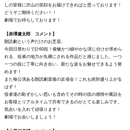
しの皆様に沢山の笑顔をお届けできればと思っております！
どうぞご期待ください！！
劇場でお待ちしております！
【赤澤遼太郎 コメント】
朗読劇という声だけのお芝居。
今回日替わりで計60役！俊敏かつ細やかな演じ分けが求めら
れる、役者の地力が丸裸にされる作品だと感じました。一つ
一つの役に丁寧に向き合い、新たな姿をお魅せできるよう努
めます！
また毎公演ある朗読劇直後の反省会！これも絶対盛り上がる
はず！
役者達の恥ずかしい思いも含めてその時の役の感情や裏話を
お客様とリアルタイムで共有できるのがとても楽しみです。
気合いを入れて頑張ります！
劇場でお会いしましょう！