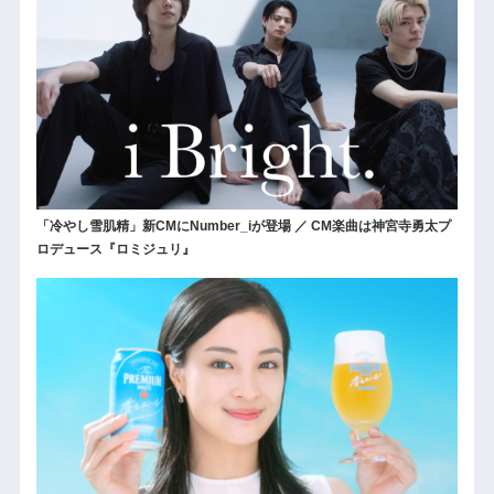
「冷やし雪肌精」新CMにNumber_iが登場 ／ CM楽曲は神宮寺勇太プ
ロデュース『ロミジュリ』