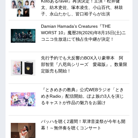
Kotoあるravel』再演決定！主演・松井健
太、紡木吏佐、塚本凌生、小山百代、林鼓
子、永山たかし、皆口裕子らが出演
Damian Hamada’s Creatures『THE
WORST 10』魔暦28(2026)年8月15日(土)ニ
コニコ生放送にて独占生中継が決定！
先行予約でも大反響のBOX入り豪華本 阿
部智里『八咫烏シリーズ 愛蔵版』。数量限
定販売も開始！
『ときめきの教典』公式WEBラジオ「とき
めきRadio」配信開始。ぽよ族の3人を演じ
るキャストが作品の魅力をお届け
バッハを聴く2週間！草津音楽祭が今年も開
幕！～無伴奏を聴くコンサート