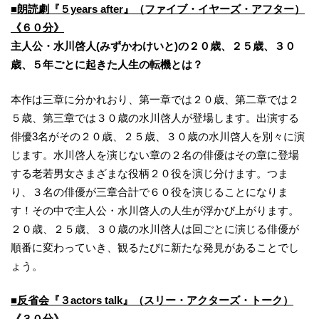
■朗読劇『５years after』（ファイブ・イヤーズ・アフター）
《６０分》
主人公・水川啓人(みずかわけいと)の２０歳、２５歳、３０
歳、５年ごとに起きた人生の転機とは？
本作は三章に分かれおり、第一章では２０歳、第二章では２
５歳、第三章では３０歳の水川啓人が登場します。出演する
俳優3名がその２０歳、２５歳、３０歳の水川啓人を別々に演
じます。水川啓人を演じない章の２名の俳優はその章に登場
する老若男女さまざまな役柄２０役を演じ分けます。つま
り、３名の俳優が三章合計で６０役を演じることになりま
す！その中で主人公・水川啓人の人生が浮かび上がります。
２０歳、２５歳、３０歳の水川啓人は回ごとに演じる俳優が
順番に変わっていき、観るたびに新たな発見があることでし
ょう。
■反省会『３actors talk』（スリー・アクターズ・トーク）
《３０分》