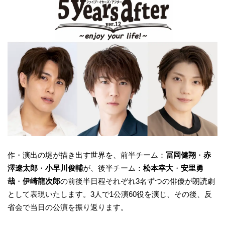
作・演出の堤が描き出す世界を、前半チーム：
冨岡健翔
・
赤
澤遼太郎
・
小早川俊輔
が、後半チーム：
松本幸大
・
安里勇
哉
・
伊崎龍次郎
の前後半日程それぞれ3名ずつの俳優が朗読劇
として表現いたします。3人で1公演60役を演じ、その後、反
省会で当日の公演を振り返ります。