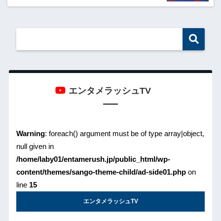
エンタメラッシュTV
Warning
: foreach() argument must be of type array|object,
null given in
/home/laby01/entamerush.jp/public_html/wp-
content/themes/sango-theme-child/ad-side01.php
on
line
15
エンタメラッシュTV