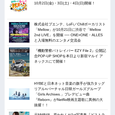
10月2日(金)・3日(土)・4日(日)開催！
株式会社プエンテ、LoFi／Chillボーカリスト
「Mellow」が10月21日に渋谷で「Mellow
2nd LIVE」を開催 ── ONE×ONE・ALLES
と入場無料のエンタメ交流会
『機動警察パトレイバー EZY File 2』公開記
念POP-UP SHOPを本日より新宿マルイ ア
ネックスにて開催！
HYBEと日本ネット音楽の旗手が強力タッグ
リアル×バーチャル日韓ガールズグループ
「Girls Archives.」プレデビュー曲
『Reborn』がNetflix映画主題歌に異例の大
抜擢！！
元NMB48、原かれんが1st写真集『どストラ