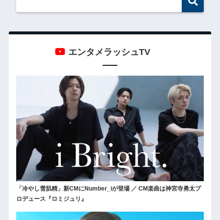
エンタメラッシュTV
「冷やし雪肌精」新CMにNumber_iが登場 ／ CM楽曲は神宮寺勇太プ
ロデュース『ロミジュリ』