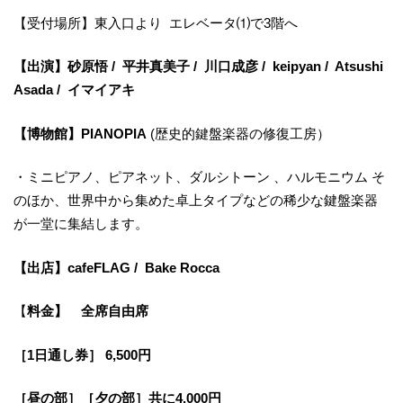
【受付場所】東入口より エレベータ⑴で3階へ
【出演】砂原悟 / 平井真美子 / 川口成彦 / keipyan / Atsushi
Asada / イマイアキ
【博物館】PIANOPIA
(歴史的鍵盤楽器の修復工房）
・ミニピアノ、ピアネット、ダルシトーン 、ハルモニウム そ
のほか、世界中から集めた卓上タイプなどの稀少な鍵盤楽器
が一堂に集結します。
【出店】cafeFLAG / Bake Rocca
【
料金】 全席自由席
［1日通し券］ 6,500円
［昼の部］［夕の部］共に4,000円