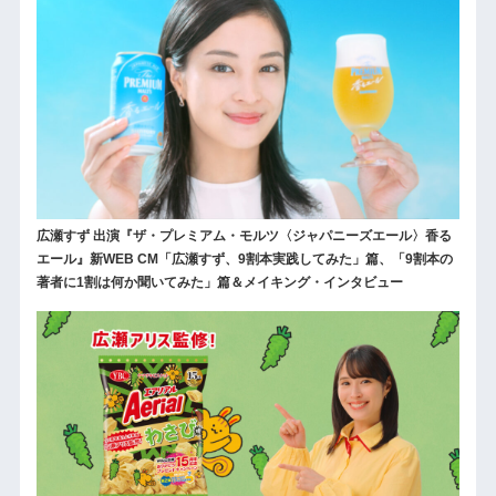
広瀬すず 出演『ザ・プレミアム・モルツ〈ジャパニーズエール〉香る
エール』新WEB CM「広瀬すず、9割本実践してみた」篇、「9割本の
著者に1割は何か聞いてみた」篇＆メイキング・インタビュー