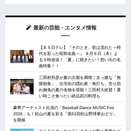
最新の芸能・エンタメ情報
【ＢＳ日テレ】『そのとき、歌は流れた～時
代を彩った昭和名曲～』 ８月６日（木）よ
る９時放送！「夏」に聴きたい！想い出の名
曲特集！！
三田村邦彦が夏の京都を満喫｜太っ腹な「無
限朝食」、住宅街の隠れ家・角打ち、売り切
れ御免の夏の名物を堪能！三田村大絶賛！暑
い時こそ食べたい絶品四川料理も
豪華アーティスト出演の「Baseball-Dance MUSIC Fes
2026」も！松山の夏を彩る「第61回松山野球拳おどり」
を開催
エルモとクッキーモンスターが歌う新曲など