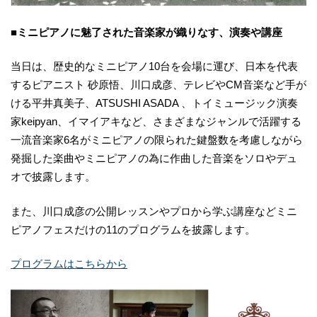
■ミニピアノに魅了された音楽家が織りなす、演奏や講座
当日は、歴史的なミニピアノ10台を会場に運び、日本を代表
するピアニスト 砂原悟、川口成彦、テレビやCM音楽など手が
ける平井真美子、ATSUSHI ASADA 、トイミュージック演奏
家keipyan、イマイアキなど、さまざまなジャンルで活躍する
一流音楽家6名がミニピアノの限られた鍵盤数を考慮しながら
発掘した楽曲やミニピアノの為に作曲した音楽をソロやデュ
オで披露します。
また、川口成彦の公開レッスンやプロから学ぶ講座などミニ
ピアノフェスだけの11のプログラムを披露します。
プログラムはこちらから