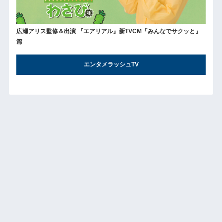
広瀬アリス監修＆出演 『エアリアル』新TVCM「みんなでサクッと』
篇
エンタメラッシュTV