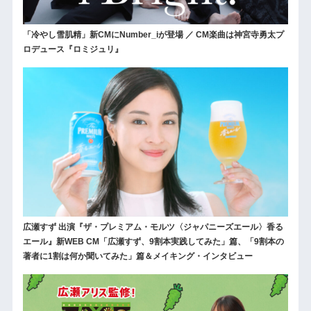
「冷やし雪肌精」新CMにNumber_iが登場 ／ CM楽曲は神宮寺勇太プ
ロデュース『ロミジュリ』
広瀬すず 出演『ザ・プレミアム・モルツ〈ジャパニーズエール〉香る
エール』新WEB CM「広瀬すず、9割本実践してみた」篇、「9割本の
著者に1割は何か聞いてみた」篇＆メイキング・インタビュー