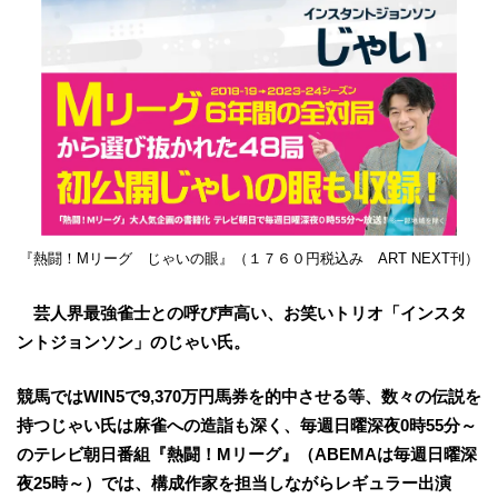
『熱闘！Mリーグ じゃいの眼』（１７６０円税込み ART NEXT刊）
芸人界最強雀士との呼び声高い、お笑いトリオ「インスタ
ントジョンソン」のじゃい氏。
競馬ではWIN5で9,370万円馬券を的中させる等、数々の伝説を
持つじゃい氏は麻雀への造詣も深く、毎週日曜深夜0時55分～
のテレビ朝日番組『熱闘！Mリーグ』（ABEMAは毎週日曜深
夜25時～）では、構成作家を担当しながらレギュラー出演