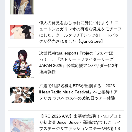
偉人の発見をおしゃれに身につけよう！ ニ
ュートンとガリレオの有名な発見をモチーフ
にした、クールタッチTシャツ&トートバッ
グが発売されました【QurioStore】
次世代Virtual esports Project「ぶいすぽ
っ！」、『ストリートファイターリーグ
JAPAN 2026』公式応援アンバサダーに2年
連続就任
抽選で1組2名様をBTSが出演する「2026
iHeartRadio Music Festival」へご招待！ア
メリカ ラスベガスへの3泊5日ツアー体験
【IRC 2026 A/W】出演者第2弾！ハロプロよ
り初出演 Juice=Juice・高嶺のなでしこ ライ
ブステージ＆ファッションステージ登場！8