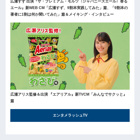
広瀬すず 出演『ザ・プレミアム・モルツ〈ジャパニーズエール〉香る
エール』新WEB CM「広瀬すず、9割本実践してみた」篇、「9割本の
著者に1割は何か聞いてみた」篇＆メイキング・インタビュー
広瀬アリス監修＆出演 『エアリアル』新TVCM「みんなでサクッと』
篇
エンタメラッシュTV