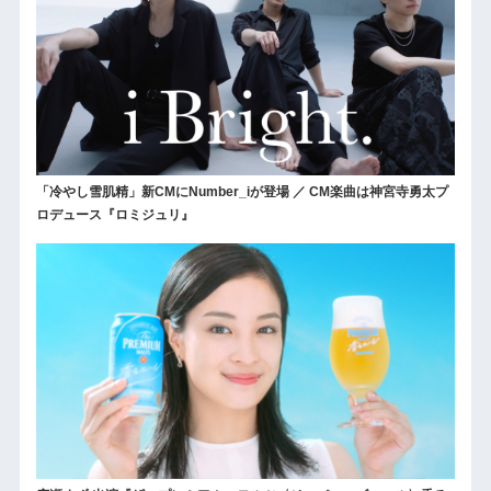
「冷やし雪肌精」新CMにNumber_iが登場 ／ CM楽曲は神宮寺勇太プ
ロデュース『ロミジュリ』