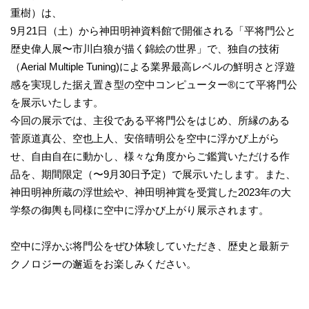
重樹）は、
9月21日（土）から神田明神資料館で開催される「平将門公と
歴史偉人展〜市川白狼が描く錦絵の世界」で、独自の技術
（Aerial Multiple Tuning)による業界最高レベルの鮮明さと浮遊
感を実現した据え置き型の空中コンピューター®にて平将門公
を展示いたします。
今回の展示では、主役である平将門公をはじめ、所縁のある
菅原道真公、空也上人、安倍晴明公を空中に浮かび上がら
せ、自由自在に動かし、様々な角度からご鑑賞いただける作
品を、期間限定（〜9月30日予定）で展示いたします。また、
神田明神所蔵の浮世絵や、神田明神賞を受賞した2023年の大
学祭の御輿も同様に空中に浮かび上がり展示されます。
空中に浮かぶ将門公をぜひ体験していただき、歴史と最新テ
クノロジーの邂逅をお楽しみください。