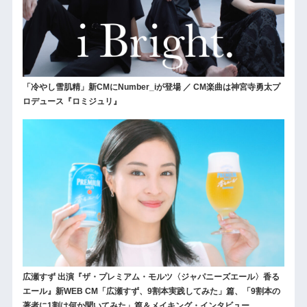
「冷やし雪肌精」新CMにNumber_iが登場 ／ CM楽曲は神宮寺勇太プ
ロデュース『ロミジュリ』
広瀬すず 出演『ザ・プレミアム・モルツ〈ジャパニーズエール〉香る
エール』新WEB CM「広瀬すず、9割本実践してみた」篇、「9割本の
著者に1割は何か聞いてみた」篇＆メイキング・インタビュー