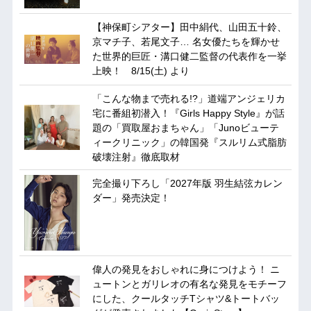
【神保町シアター】田中絹代、山田五十鈴、
京マチ子、若尾文子… 名女優たちを輝かせ
た世界的巨匠・溝口健二監督の代表作を一挙
上映！ 8/15(土) より
「こんな物まで売れる!?」道端アンジェリカ
宅に番組初潜入！『Girls Happy Style』が話
題の「買取屋おまちゃん」「Junoビューテ
ィークリニック」の韓国発『スルリム式脂肪
破壊注射』徹底取材
完全撮り下ろし「2027年版 羽生結弦カレン
ダー」発売決定！
偉人の発見をおしゃれに身につけよう！ ニ
ュートンとガリレオの有名な発見をモチーフ
にした、クールタッチTシャツ&トートバッ