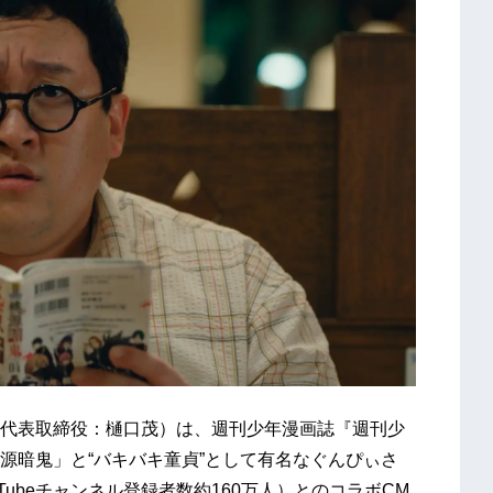
代表取締役：樋口茂）は、週刊少年漫画誌『週刊少
源暗鬼」と“バキバキ童貞”として有名なぐんぴぃさ
ubeチャンネル登録者数約160万人）とのコラボCM