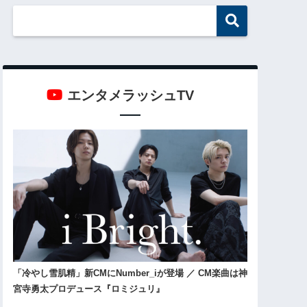
エンタメラッシュTV
「冷やし雪肌精」新CMにNumber_iが登場 ／ CM楽曲は神
宮寺勇太プロデュース『ロミジュリ』