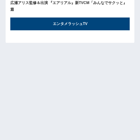
広瀬アリス監修＆出演 『エアリアル』新TVCM「みんなでサクッと』
篇
エンタメラッシュTV