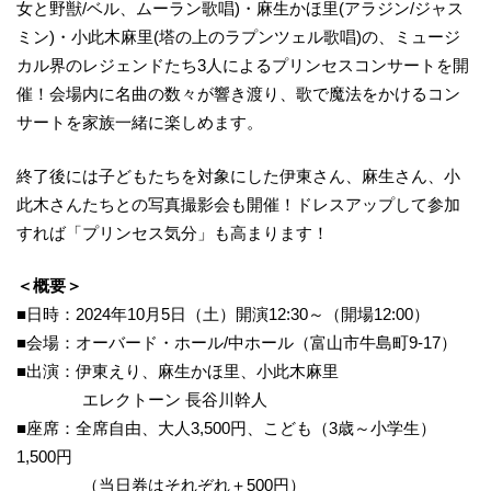
女と野獣/ベル、ムーラン歌唱)・麻生かほ里(アラジン/ジャス
ミン)・小此木麻里(塔の上のラプンツェル歌唱)の、ミュージ
カル界のレジェンドたち3人によるプリンセスコンサートを開
催！会場内に名曲の数々が響き渡り、歌で魔法をかけるコン
サートを家族一緒に楽しめます。
終了後には子どもたちを対象にした伊東さん、麻生さん、小
此木さんたちとの写真撮影会も開催！ドレスアップして参加
すれば「プリンセス気分」も高まります！
＜概要＞
■日時：2024年10月5日（土）開演12:30～（開場12:00）
■会場：オーバード・ホール/中ホール（富山市牛島町9-17）
■出演：伊東えり、麻生かほ里、小此木麻里
エレクトーン 長谷川幹人
■座席：全席自由、大人3,500円、こども（3歳～小学生）
1,500円
（当日券はそれぞれ＋500円）