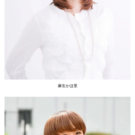
麻生かほ里