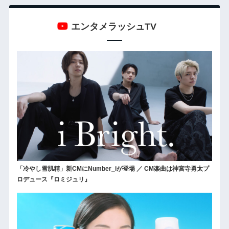
エンタメラッシュTV
「冷やし雪肌精」新CMにNumber_iが登場 ／ CM楽曲は神宮寺勇太プ
ロデュース『ロミジュリ』