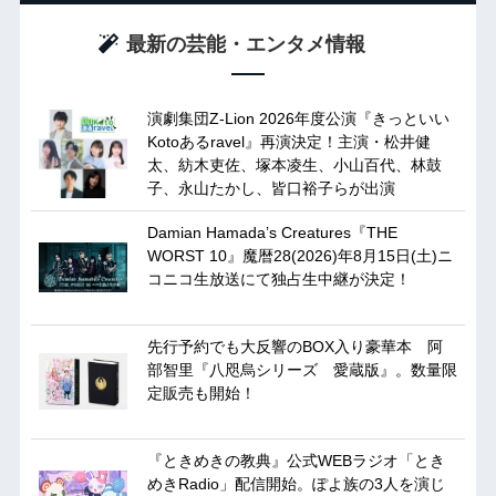
最新の芸能・エンタメ情報
演劇集団Z-Lion 2026年度公演『きっといい
Kotoあるravel』再演決定！主演・松井健
太、紡木吏佐、塚本凌生、小山百代、林鼓
子、永山たかし、皆口裕子らが出演
Damian Hamada’s Creatures『THE
WORST 10』魔暦28(2026)年8月15日(土)ニ
コニコ生放送にて独占生中継が決定！
先行予約でも大反響のBOX入り豪華本 阿
部智里『八咫烏シリーズ 愛蔵版』。数量限
定販売も開始！
『ときめきの教典』公式WEBラジオ「とき
めきRadio」配信開始。ぽよ族の3人を演じ