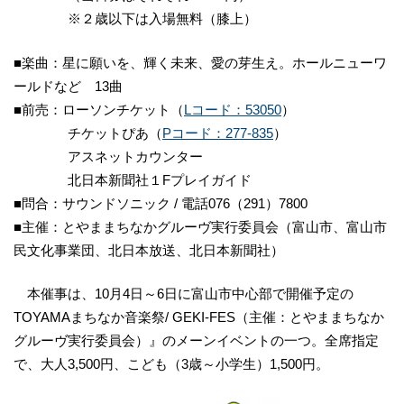
※２歳以下は入場無料（膝上）
■楽曲：星に願いを、輝く未来、愛の芽生え。ホールニューワ
ールドなど 13曲
■前売：ローソンチケット（
Lコード：53050
）
チケットぴあ（
Pコード：277-835
）
アスネットカウンター
北日本新聞社１Fプレイガイド
■問合：サウンドソニック / 電話076（291）7800
■主催：とやままちなかグルーヴ実行委員会（富山市、富山市
民文化事業団、北日本放送、北日本新聞社）
本催事は、10月4日～6日に富山市中心部で開催予定の
TOYAMAまちなか音楽祭/ GEKI-FES（主催：とやままちなか
グルーヴ実行委員会）』のメーンイベントの一つ。全席指定
で、大人3,500円、こども（3歳～小学生）1,500円。