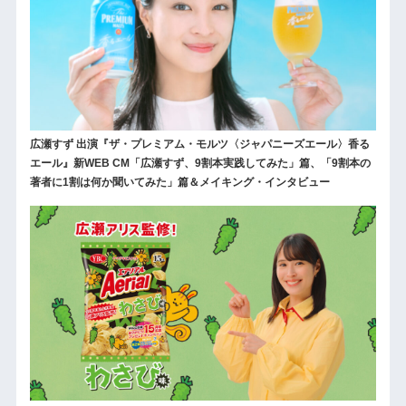
広瀬すず 出演『ザ・プレミアム・モルツ〈ジャパニーズエール〉香る
エール』新WEB CM「広瀬すず、9割本実践してみた」篇、「9割本の
著者に1割は何か聞いてみた」篇＆メイキング・インタビュー