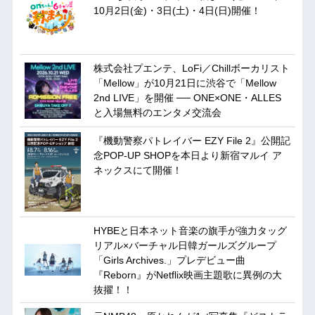
10月2日(金)・3日(土)・4日(日)開催！
株式会社プエンテ、LoFi／Chillボーカリスト
「Mellow」が10月21日に渋谷で「Mellow
2nd LIVE」を開催 ── ONE×ONE・ALLES
と入場無料のエンタメ交流会
『機動警察パトレイバー EZY File 2』公開記
念POP-UP SHOPを本日より新宿マルイ ア
ネックスにて開催！
HYBEと日本ネット音楽の旗手が強力タッグ
リアル×バーチャル日韓ガールズグループ
「Girls Archives.」プレデビュー曲
『Reborn』がNetflix映画主題歌に異例の大
抜擢！！