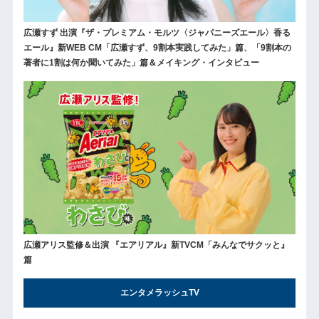
広瀬すず 出演『ザ・プレミアム・モルツ〈ジャパニーズエール〉香る
エール』新WEB CM「広瀬すず、9割本実践してみた」篇、「9割本の
著者に1割は何か聞いてみた」篇＆メイキング・インタビュー
広瀬アリス監修＆出演 『エアリアル』新TVCM「みんなでサクッと』
篇
エンタメラッシュTV