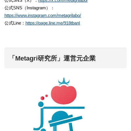
公式SNS（X）：
https://x.com/metagrilabo/
公式SNS（Instagram）：
https://www.instagram.com/metagrilabo/
公式Line：
https://page.line.me/918tbanl
「Metagri研究所」運営元企業