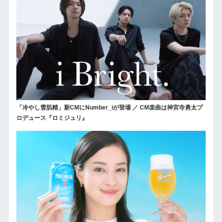
「冷やし雪肌精」新CMにNumber_iが登場 ／ CM楽曲は神宮寺勇太プ
ロデュース『ロミジュリ』