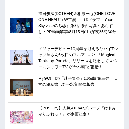
福田歩汰(DXTEEN)＆相原一心(ONE LOVE
ONE HEART) W主演！土曜ドラマ『Your
Sky ハレのち恋』第3話場面写真・あらす
じ・PR動画解禁/8月15日(土)深夜25時30分
～
メジャーデビュー10周年を迎えるヤバイTシ
ャツ屋さん6枚目のフルアルバム「Magical
Tank-top Parade」リリースを記念してスペ
ースシャワーTVで”ヤバ研”が復活！
MyGO!!!!!の「迷子集会」出張版 第三弾 – 日
常の築葉書 -埼玉公演 開催報告
【VHS City】人気VTuberグループ『けもみ
みりふれっ！』が参画決定！