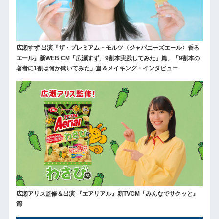
広瀬すず 出演『ザ・プレミアム・モルツ〈ジャパニーズエール〉香る
エール』新WEB CM「広瀬すず、9割本実践してみた」篇、「9割本の
著者に1割は何か聞いてみた」篇＆メイキング・インタビュー
広瀬アリス監修＆出演 『エアリアル』新TVCM「みんなでサクッと』
篇