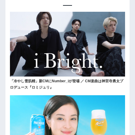
「冷やし雪肌精」新CMにNumber_iが登場 ／ CM楽曲は神宮寺勇太プ
ロデュース『ロミジュリ』