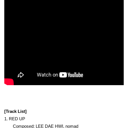
[Track List]
1. RED UP
Composed: LEE DAE HWI, nomad