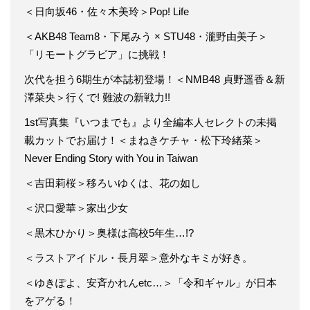
＜日向坂46・佐々木美玲＞Pop! Life
＜AKB48 Team8・下尾みう × STU48・瀧野由美子＞
「リモートグラビア」に挑戦！
次代を担う6期生が本誌初登場！＜NMB48 貞野遥香＆新
澤菜央＞行くで! 難波の新戦力!!
1st写真集『いつまでも』より全編本人セレクトの未掲
載カットでお届け！＜まねきケチャ・松下玲緒菜＞
Never Ending Story with You in Taiwan
＜吉田莉桜＞移ろいゆくは、花の如し
＜沢口愛華＞家出少女
＜黒木ひかり＞奥様は高校5年生…!?
＜ラストアイドル・長月翠＞意外なキミが好き。
＜ゆきぽよ、安斉かれんetc…＞「令和ギャル」が日本
をアゲる！