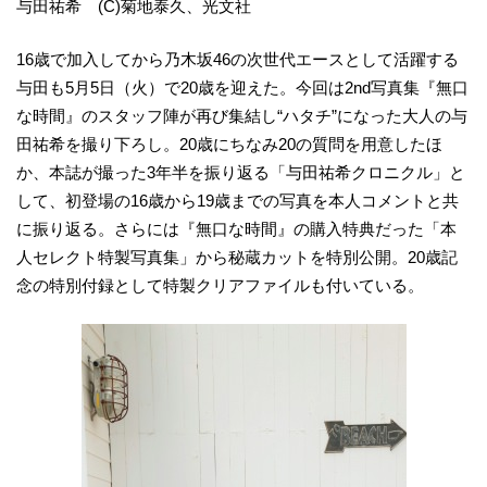
与田祐希 (C)菊地泰久、光文社
16歳で加入してから乃木坂46の次世代エースとして活躍する
与田も5月5日（火）で20歳を迎えた。今回は2nd写真集『無口
な時間』のスタッフ陣が再び集結し“ハタチ”になった大人の与
田祐希を撮り下ろし。20歳にちなみ20の質問を用意したほ
か、本誌が撮った3年半を振り返る「与田祐希クロニクル」と
して、初登場の16歳から19歳までの写真を本人コメントと共
に振り返る。さらには『無口な時間』の購入特典だった「本
人セレクト特製写真集」から秘蔵カットを特別公開。20歳記
念の特別付録として特製クリアファイルも付いている。