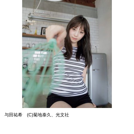
与田祐希 (C)菊地泰久、光文社