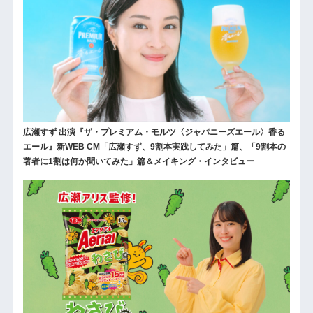
広瀬すず 出演『ザ・プレミアム・モルツ〈ジャパニーズエール〉香る
エール』新WEB CM「広瀬すず、9割本実践してみた」篇、「9割本の
著者に1割は何か聞いてみた」篇＆メイキング・インタビュー