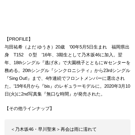
【PROFILE】
与田祐希（よだ ゆうき）20歳 ’00年5月5日生まれ 福岡県出
身 T152 Ｏ型 ’16年、3期生として乃木坂46に加入。翌
年、18thシングル『逃げ水』で大園桃子とともにＷセンターを
務める。20thシングル『シンクロニシティ』から23rdシングル
『Sing Out!』まで、4作連続でフロントメンバーに選出され
た。’19年6月から『bis』のレギュラーモデルに。2020年3月10
日(火)に2nd写真集『無口な時間』が発売された。
【その他ラインナップ】
＜乃木坂46・早川聖来＞再会は雨に濡れて