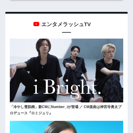
エンタメラッシュTV
「冷やし雪肌精」新CMにNumber_iが登場 ／ CM楽曲は神宮寺勇太プ
ロデュース『ロミジュリ』