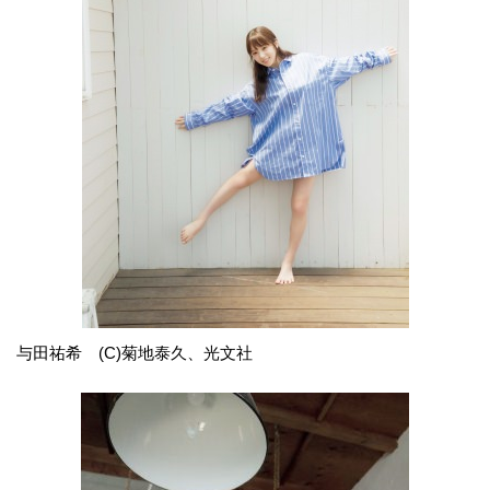
与田祐希 (C)菊地泰久、光文社