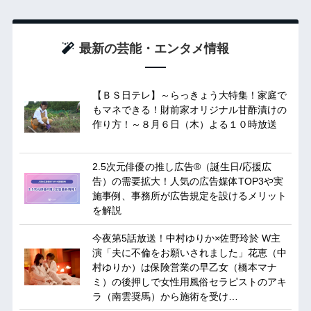
最新の芸能・エンタメ情報
【ＢＳ日テレ】～らっきょう大特集！家庭で
もマネできる！財前家オリジナル甘酢漬けの
作り方！～８月６日（木）よる１０時放送
2.5次元俳優の推し広告®︎（誕生日/応援広
告）の需要拡大！人気の広告媒体TOP3や実
施事例、事務所が広告規定を設けるメリット
を解説
今夜第5話放送！中村ゆりか×佐野玲於 W主
演「夫に不倫をお願いされました」花恵（中
村ゆりか）は保険営業の早乙女（橋本マナ
ミ）の後押しで女性用風俗セラピストのアキ
ラ（南雲奨馬）から施術を受け…