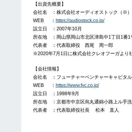
【出資先概要】
会社名 ：株式会社オーディオストック（※）
WEB ：
https://audiostock.co.jp/
設⽴⽇ ：2007年10月
所在地 ：岡山県岡山市北区津島中1丁目1番1
代表者 ：代表取締役 西尾 周一郎
※2020年7月1日に株式会社クレオフーガよ
【会社情報】
会社名 ：フューチャーベンチャーキャピタル
WEB ：
https://www.fvc.co.jp/
設⽴⽇ ：1998年9月
所在地 ：京都市中京区烏丸通錦小路上ル手洗水町
代表者 ：代表取締役社長 松本 直人