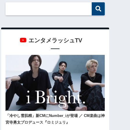
エンタメラッシュTV
「冷やし雪肌精」新CMにNumber_iが登場 ／ CM楽曲は神
宮寺勇太プロデュース『ロミジュリ』