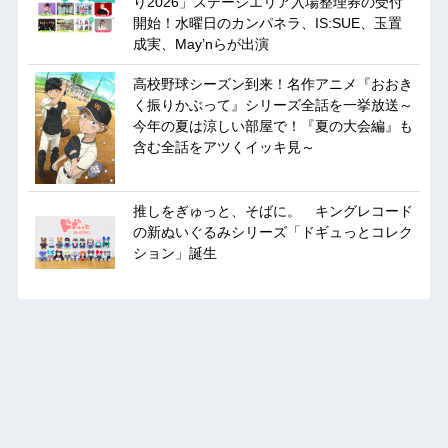
り2026」ステージエリア入場整理券の受付
開始！水曜日のカンパネラ、IS:SUE、玉置
成実、May’nらが出演
高校野球シーズン到来！名作アニメ『おおき
く振りかぶって』シリーズ全話を一挙放送～
今年の夏は涼しい部屋で！『夏の大会編』も
含む全話をアツくイッキ見～
推しをぎゅっと、そばに。 キングレコード
の新ぬいぐるみシリーズ「ドギュっとコレク
ション」誕生