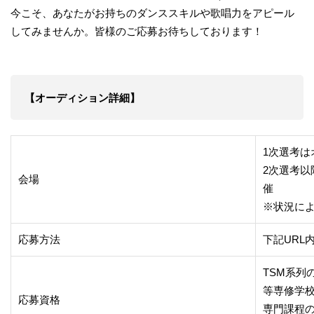
今こそ、あなたがお持ちのダンススキルや歌唱力をアピール
してみませんか。皆様のご応募お待ちしております！
【オーディション詳細】
1次選考は
2次選考以
会場
催
※状況に
応募方法
下記URL
TSM系列
等専修学
応募資格
専門課程