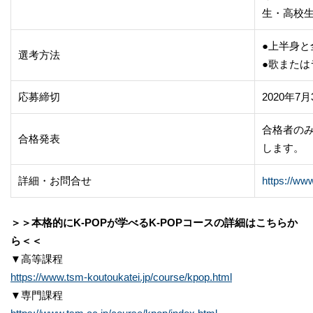
生・高校
●上半身と
選考方法
●歌または
応募締切
2020年7
合格者の
合格発表
します。
詳細・お問合せ
https://ww
＞＞本格的にK-POPが学べるK-POPコースの詳細はこちらか
ら＜＜
▼高等課程
https://www.tsm-koutoukatei.jp/course/kpop.html
▼専門課程