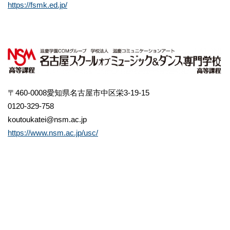
https://fsmk.ed.jp/
〒460-0008愛知県名古屋市中区栄3-19-15
0120-329-758
koutoukatei@nsm.ac.jp
https://www.nsm.ac.jp/usc/