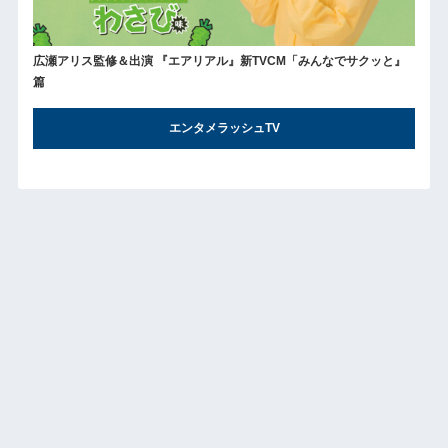
広瀬アリス監修＆出演 『エアリアル』新TVCM「みんなでサクッと』
篇
エンタメラッシュTV