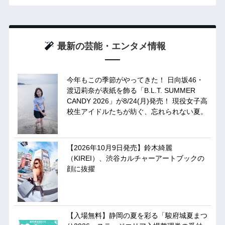
最新の芸能・エンタメ情報
今年もこの季節がやってきた！ 日向坂46・
渡辺莉奈が表紙を飾る「B.L.T. SUMMER
CANDY 2026」が8/24(月)発売！ 現役女子高
校生アイドルたちが紡ぐ、忘れられない夏。
【2026年10月9日発売】鈴木綺麗
（KIREI）、渋谷カルチャーアートブックの
顔に抜擢
【入場無料】静岡の夏を彩る「駿府城夏まつ