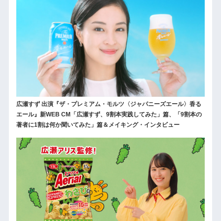
広瀬すず 出演『ザ・プレミアム・モルツ〈ジャパニーズエール〉香る
エール』新WEB CM「広瀬すず、9割本実践してみた」篇、「9割本の
著者に1割は何か聞いてみた」篇＆メイキング・インタビュー