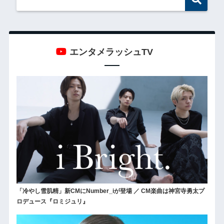
エンタメラッシュTV
「冷やし雪肌精」新CMにNumber_iが登場 ／ CM楽曲は神宮寺勇太プ
ロデュース『ロミジュリ』