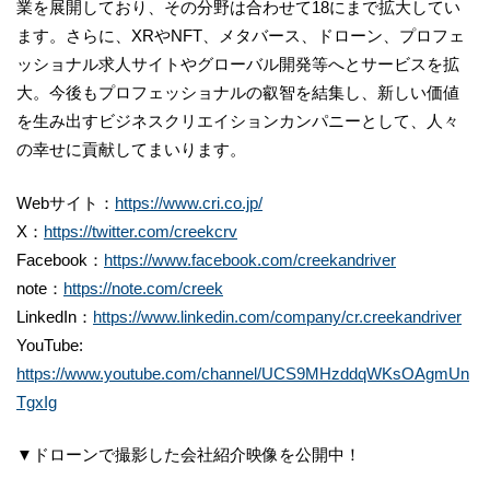
業を展開しており、その分野は合わせて18にまで拡大してい
ます。さらに、XRやNFT、メタバース、ドローン、プロフェ
ッショナル求人サイトやグローバル開発等へとサービスを拡
大。今後もプロフェッショナルの叡智を結集し、新しい価値
を生み出すビジネスクリエイションカンパニーとして、人々
の幸せに貢献してまいります。
Webサイト：
https://www.cri.co.jp/
X：
https://twitter.com/creekcrv
Facebook：
https://www.facebook.com/creekandriver
note：
https://note.com/creek
LinkedIn：
https://www.linkedin.com/company/cr.creekandriver
YouTube:
https://www.youtube.com/channel/UCS9MHzddqWKsOAgmUn
TgxIg
▼ドローンで撮影した会社紹介映像を公開中！