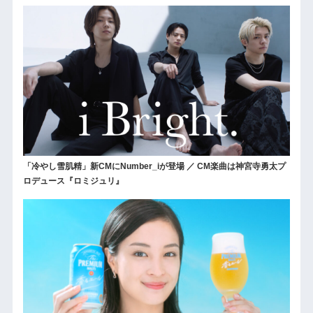
「冷やし雪肌精」新CMにNumber_iが登場 ／ CM楽曲は神宮寺勇太プ
ロデュース『ロミジュリ』