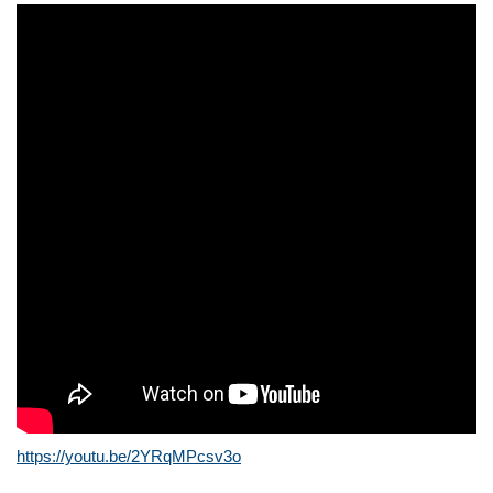
https://youtu.be/2YRqMPcsv3o