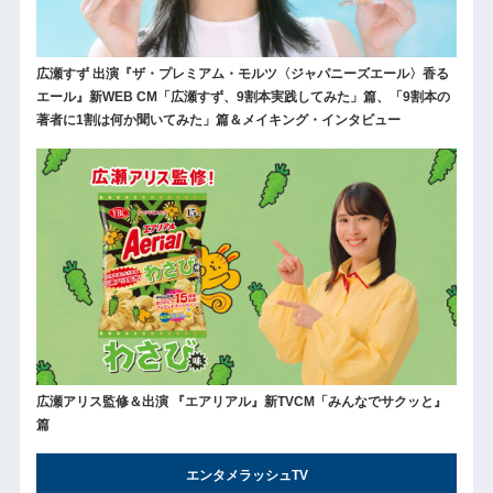
広瀬すず 出演『ザ・プレミアム・モルツ〈ジャパニーズエール〉香る
エール』新WEB CM「広瀬すず、9割本実践してみた」篇、「9割本の
著者に1割は何か聞いてみた」篇＆メイキング・インタビュー
広瀬アリス監修＆出演 『エアリアル』新TVCM「みんなでサクッと』
篇
エンタメラッシュTV