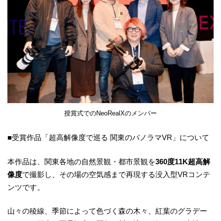
授賞式でのNeoRealXのメンバー
■受賞作品「超高解像度で巡る 関東のパノラマVR」について
本作品は、関東各地の自然景観・都市景観を
360度11K超高解
像度
で撮影し、その場の空気感まで再現する没入型VRコンテ
ンツです。
山々の稜線、季節によって色づく森の木々、紅葉のグラデー