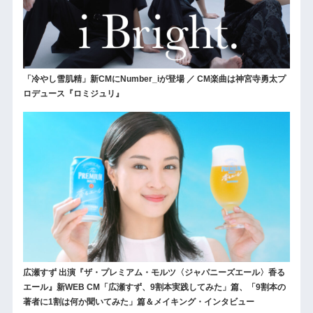
「冷やし雪肌精」新CMにNumber_iが登場 ／ CM楽曲は神宮寺勇太プ
ロデュース『ロミジュリ』
広瀬すず 出演『ザ・プレミアム・モルツ〈ジャパニーズエール〉香る
エール』新WEB CM「広瀬すず、9割本実践してみた」篇、「9割本の
著者に1割は何か聞いてみた」篇＆メイキング・インタビュー