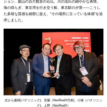
ション、鋸山の百尺観音の石仏、川の流れの細やかな表情、
海の揺らぎ、東京湾を行き交う船、東京駅の夕景――こうし
た多様な質感を細密に捉え、“その場所に立っている体感”を追
求しました。
左から森様(パナソニック)、安藤（NeoRealX代表)、小塚（パナソニッ
ク)、上野（NeoRealX）