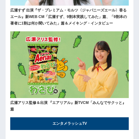
広瀬すず 出演『ザ・プレミアム・モルツ〈ジャパニーズエール〉香る
エール』新WEB CM「広瀬すず、9割本実践してみた」篇、「9割本の
著者に1割は何か聞いてみた」篇＆メイキング・インタビュー
広瀬アリス監修＆出演 『エアリアル』新TVCM「みんなでサクッと』
篇
エンタメラッシュTV