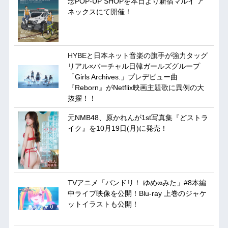
念POP-UP SHOPを本日より新宿マルイ ア
ネックスにて開催！
HYBEと日本ネット音楽の旗手が強力タッグ
リアル×バーチャル日韓ガールズグループ
「Girls Archives.」プレデビュー曲
『Reborn』がNetflix映画主題歌に異例の大
抜擢！！
元NMB48、原かれんが1st写真集『どストラ
イク』を10月19日(月)に発売！
TVアニメ「バンドリ！ ゆめ∞みた」#8本編
中ライブ映像を公開！Blu-ray 上巻のジャケ
ットイラストも公開！