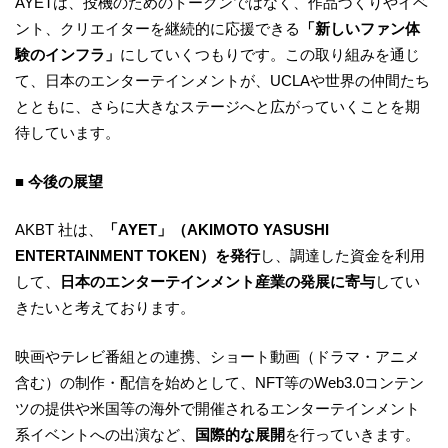
AYETは、投機のためのトークンではなく、作品づくりやイベ
ント、クリエイターを継続的に応援できる
「新しいファン体
験のインフラ」
にしていくつもりです。この取り組みを通じ
て、日本のエンターテインメントが、UCLAや世界の仲間たち
とともに、さらに大きなステージへと広がっていくことを期
待しています。
■ 今後の展望
AKBT 社は、
「AYET」（AKIMOTO YASUSHI
ENTERTAINMENT TOKEN）を発行
し、調達した資金を利用
して、
日本のエンターテインメント産業の発展に寄与
してい
きたいと考えております。
映画やテレビ番組との連携、ショート動画（ドラマ・アニメ
含む）の制作・配信を始めとして、NFT等のWeb3.0コンテン
ツの提供や米国等の海外で開催されるエンターテインメント
系イベントへの出演など、
国際的な展開
を行っていきます。