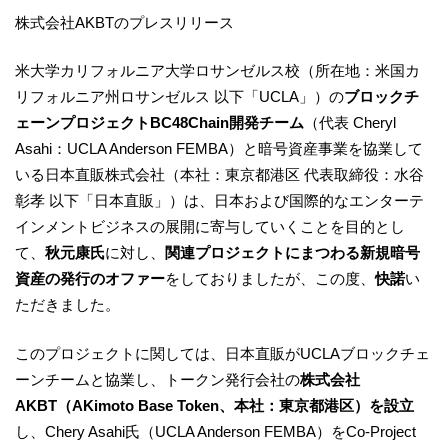
株式会社AKBTのプレスリリース
米大学カリフォルニア大学ロサンゼルス校（所在地：米国カ
リフォルニア州ロサンゼルス 以下「UCLA」）の
ブロックチ
ェーンプロジェクトBC48Chain開発チーム
（代表 Cheryl
Asahi：UCLA Anderson FEMBA）と暗号資産事業を協業して
いる日本直販株式会社（本社：東京都港区 代表取締役：水谷
彰孝 以下「日本直販」）は、日本および国際的なエンターテ
インメントビジネスの展開に寄与していくことを目的とし
て、
秋元康氏
に対し、
関連プロジェクトにまつわる新規暗号
資産の発行のオファー
をしておりましたが、この度、
快諾
い
ただきました。
このプロジェクトに関しては、日本直販がUCLAブロックチェ
ーンチームと協業し、トークン発行会社の
株式会社
AKBT（AKimoto Base Token、本社：東京都港区）を設立
し、Chery Asahi氏（UCLA Anderson FEMBA）をCo-Project