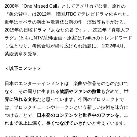
2008年『One Missed Call』としてアメリカで公開。原作の
『象の背中』は2012年、韓国JTBCでテレビドラマ化された。
近年はオペラの演出や歌舞伎公演の作・演出等も手がける。
2019年の日曜ドラマ『あなたの番です』、2021年『真犯人フ
ラグ』(ともにNTV系列/企画・原案)はTwitterのトレンドワード
１位となり、考察合戦が繰り広げられ話題に。 2022年4月、
紫綬褒章を受章。
＜以下コメント＞
日本のエンターテインメントは、楽曲や作品そのものだけで
なく、その周りに生まれる
物語やファンの熱量
も含めて、
世
界に誇れる文化
だと思っています。今回のプロジェクトで
は、ブロックチェーンやトークンという新しい技術を味方に
つけることで、
日本発のコンテンツと世界中のファンを、こ
れまで以上に深く、長くつなげていきたい
と考えています。