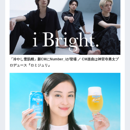
「冷やし雪肌精」新CMにNumber_iが登場 ／ CM楽曲は神宮寺勇太プ
ロデュース『ロミジュリ』