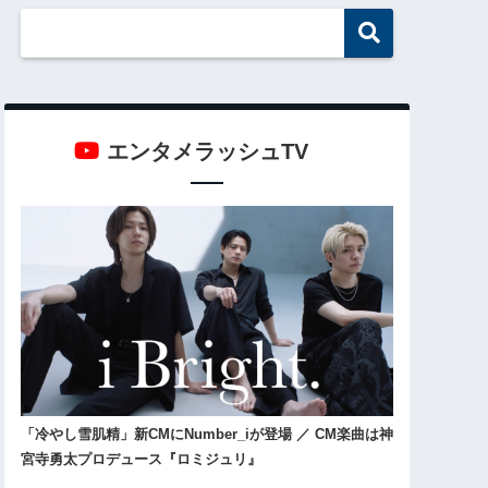
エンタメラッシュTV
「冷やし雪肌精」新CMにNumber_iが登場 ／ CM楽曲は神
宮寺勇太プロデュース『ロミジュリ』