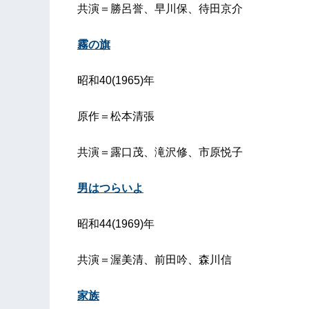
共演＝勝呂誉、早川保、待田京介
霧の旗
昭和40(1965)年
原作＝松本清張
共演＝露口茂、滝沢修、市原悦子
男はつらいよ
昭和44(1969)年
共演＝渥美清、前田吟、森川信
家族