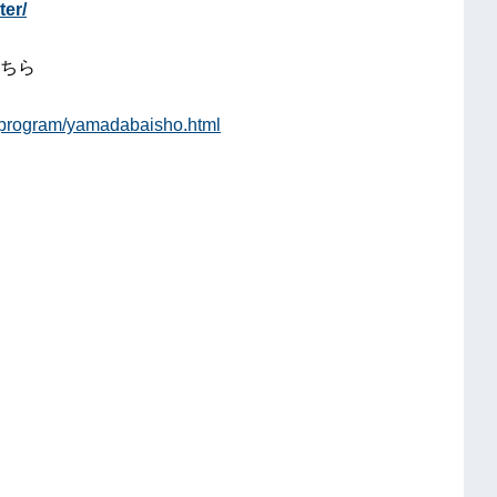
ter/
ちら
r/program/yamadabaisho.html