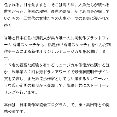
包まれる。目を覚ますと、そこは海の底。人魚たちが統べる
世界だった。美園の秘密、多恵の葛藤、かざみ自身が探して
いたもの。三世代の女性たちの人生が一つの真実に導かれて
ゆく―― 。
香港と日本在住の演劇人が集う唯一の共同制作プラットフォ
ーム 香港スケッチから、話題作『香港スケッチ』を生んだ制
作チームによる新作オリジナルミュージカルをお届けしま
す。
１５名の豊富な経験を有するミュージカル俳優が出演するほ
か、昨年第３２回香港ドラマアワードで最優勝照明デザイン
賞を受賞し、また紙造形作家としても活躍するサンフール・
ラウ氏が企画の初期から参加して、影絵と共にストーリーテ
リングを行います。
本作は「日本劇作家協会プログラム」で、座・高円寺との提
携公演です。