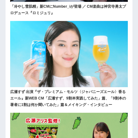
「冷やし雪肌精」新CMにNumber_iが登場 ／ CM楽曲は神宮寺勇太プ
ロデュース『ロミジュリ』
広瀬すず 出演『ザ・プレミアム・モルツ〈ジャパニーズエール〉香る
エール』新WEB CM「広瀬すず、9割本実践してみた」篇、「9割本の
著者に1割は何か聞いてみた」篇＆メイキング・インタビュー