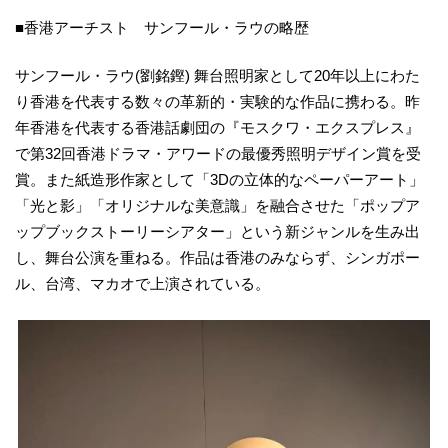
■香港アーチスト サンフール・ラウの略歴
サンフール・ラウ(劉銘鏗) 舞台照明家として20年以上にわた
り香港を代表する数々の革新的・実験的な作品に携わる。昨
年香港を代表する香港話劇団の『モスクワ・エクスプレス』
で第32回香港ドラマ・アワードの最優秀照明デザイン賞を受
賞。また紙造形作家として「3Dの立体的なペーパーアート」
「光と影」「オリジナルな美意識」を融合させた「ポップア
ップブックストーリーシアター」という新ジャンルを生み出
し、舞台公演を重ねる。作品は香港のみならず、シンガポー
ル、台湾、マカオで上演されている。