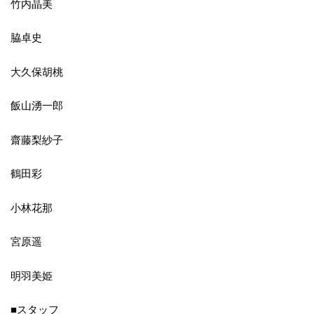
竹内晶美
脇卓史
大久保胡桃
飯山湧一郎
齋藤梨紗子
鶴田彩
小林花那
宮原遥
明羽美姫
■スタッフ