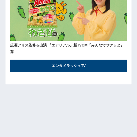
広瀬アリス監修＆出演 『エアリアル』新TVCM「みんなでサクッと』
篇
エンタメラッシュTV