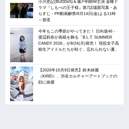
小川史記(BUDDiiS)＆瀬戸利樹W主演 金曜ド
ラマ『しもべの王子様』第7話場面写真・あ
らすじ・PR動画解禁/8月14日(金)よる11時
～放送
今年もこの季節がやってきた！ 日向坂46・
渡辺莉奈が表紙を飾る「B.L.T. SUMMER
CANDY 2026」が8/24(月)発売！ 現役女子高
校生アイドルたちが紡ぐ、忘れられない夏。
【2026年10月9日発売】鈴木綺麗
（KIREI）、渋谷カルチャーアートブックの
顔に抜擢