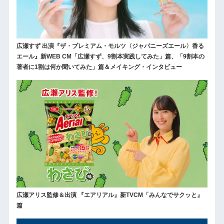
広瀬すず 出演『ザ・プレミアム・モルツ〈ジャパニーズエール〉香る
エール』新WEB CM「広瀬すず、9割本実践してみた」篇、「9割本の
著者に1割は何か聞いてみた」篇＆メイキング・インタビュー
広瀬アリス監修＆出演 『エアリアル』新TVCM「みんなでサクッと』
篇