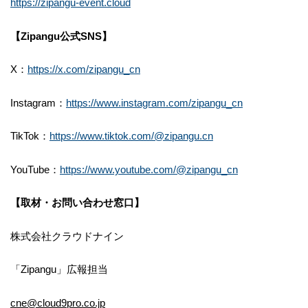
https://zipangu-event.cloud
【Zipangu公式SNS】
X：
https://x.com/zipangu_cn
Instagram：
https://www.instagram.com/zipangu_cn
TikTok：
https://www.tiktok.com/@zipangu.cn
YouTube：
https://www.youtube.com/@zipangu_cn
【取材・お問い合わせ窓口】
株式会社クラウドナイン
「Zipangu」広報担当
cne@cloud9pro.co.jp