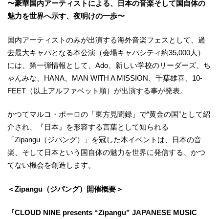
〜豪華国内アーティストによる、日本の音楽そして国自体の
魅力を世界へ示す、夜明けの一歩〜
国内アーティストのみが出演する海外音楽フェスとして、過
去最大キャパとなる本公演（会場キャパシティ約35,000人）
には、第一弾情報として、Ado、新しい学校のリーダーズ、ち
ゃんみな、HANA、MAN WITH A MISSION、千葉雄喜、10-
FEET（以上アルファベット順）が出演する事が発表。
かつてマルコ・ポーロの「東方見聞録」で“黄金の国”として紹
介され、『日本』を形容する言葉として知られる
「Zipangu（ジパング）」を冠した本イベントは、日本の音
楽、そして日本という国自体の魅力を世界に発信する、かつ
てない機会を創造します。
＜Zipangu（ジパング）開催概要＞
『CLOUD NINE presents “Zipangu” JAPANESE MUSIC