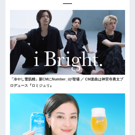
「冷やし雪肌精」新CMにNumber_iが登場 ／ CM楽曲は神宮寺勇太プ
ロデュース『ロミジュリ』