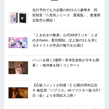
先行予約でも大反響のBOX入り豪華本 阿
部智里『八咫烏シリーズ 愛蔵版』。数量限
定販売も開始！
『ときめきの教典』公式WEBラジオ「とき
めきRadio」配信開始。ぽよ族の3人を演じ
るキャストが作品の魅力をお届け
バッハを聴く2週間！草津音楽祭が今年も開
幕！～無伴奏を聴くコンサート
【応援コメントが到着！】公開20周年記念
今 敏監督『パプリカ』4Kリマスター版 8月7
日（金）より全国拡大上映！