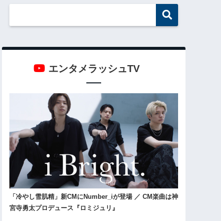
エンタメラッシュTV
「冷やし雪肌精」新CMにNumber_iが登場 ／ CM楽曲は神
宮寺勇太プロデュース『ロミジュリ』