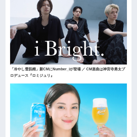
「冷やし雪肌精」新CMにNumber_iが登場 ／ CM楽曲は神宮寺勇太プ
ロデュース『ロミジュリ』