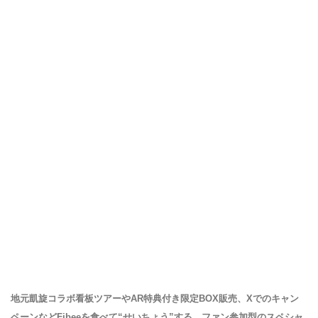
地元凱旋コラボ看板ツアーやAR特典付き限定BOX販売、Xでのキャン
ペーンなどFibeeを食べて“せいちょう”する、ファン参加型のスペシャ