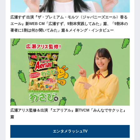
広瀬すず 出演『ザ・プレミアム・モルツ〈ジャパニーズエール〉香る
エール』新WEB CM「広瀬すず、9割本実践してみた」篇、「9割本の
著者に1割は何か聞いてみた」篇＆メイキング・インタビュー
広瀬アリス監修＆出演 『エアリアル』新TVCM「みんなでサクッと』
篇
エンタメラッシュTV