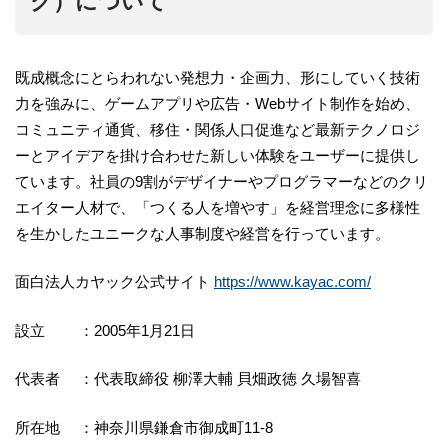
ク）について
既成概念にとらわれない発想力・企画力、形にしていく技術
力を強みに、ゲームアプリや広告・Webサイト制作を始め、
コミュニティ通貨、移住・関係人口促進など最新テクノロジ
ーとアイデアを掛け合わせた新しい体験をユーザーに提供し
ています。社員の9割がデザイナーやプログラマーなどのクリ
エイター人材で、「つくる人を増やす」を経営理念に多様性
を生かしたユニークな人事制度や経営を行っています。
面白法人カヤック公式サイト
https://www.kayac.com/
設立 ：2005年1月21日
代表者 ：代表取締役 柳澤大輔 貝畑政徳 久場智喜
所在地 ：神奈川県鎌倉市御成町11-8