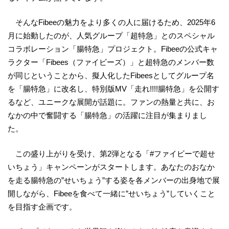
そんなFibeeの魅力をより多くの人に届けるため、2025年6
月に始動したのが、人気グループ「超特急」とのスペシャル
コラボレーション「腸特急」プロジェクト。Fibeeの公式キャ
ラクター「Fibees（ファイビーズ）」と超特急のメンバー数
が同じということから、擬人化したFibeesとしてグループ名
を「腸特急」に改名し、特別版MV「走れ!!!!腸特急」を公開す
るなど、ユニークな展開が話題に。ファンの熱量と共に、お
なかの中で奮闘する「腸特急」の活躍に注目が集まりまし
た。
この盛り上がりを受け、第2弾となる「#ファイビーで超せ
いちょう」キャンペーンがスタートします。あなたのおなか
を走る腸特急の”せいちょう”する姿を各メンバーの出身地で展
開しながら、Fibeeを食べて一緒に”せいちょう”していくこと
を目指す企画です。