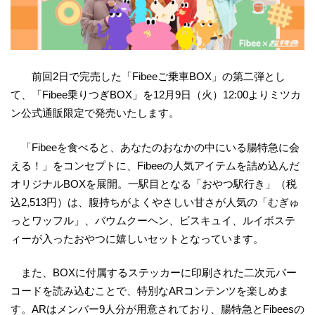
前回2日で完売した「Fibeeご乗車BOX」の第二弾とし
て、「Fibee乗りつぎBOX」を12月9日（火）12:00よりミツカ
ン公式通販限定で発売いたします。
「Fibeeを食べると、あなたのおなかの中にいる腸特急に会
える！」をコンセプトに、Fibeeの人気アイテムを詰め込んだ
オリジナルBOXを展開。一駅目となる「おやつ駅行き」（税
込2,513円）は、腹持ちがよくやさしい甘さが人気の「むぎゅ
っとワッフル」、バウムクーヘン、ビスキュイ、ルイボステ
ィーが入ったおやつに嬉しいセットとなっています。
また、BOXに付属するステッカーに印刷された二次元バー
コードを読み込むことで、特別なARコンテンツを楽しめま
す。ARはメンバー9人分が用意されており、腸特急とFibeesの