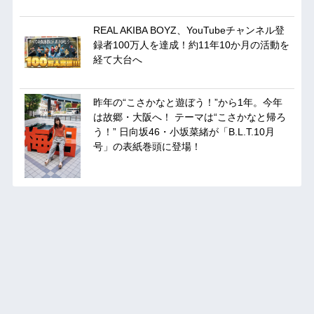
REAL AKIBA BOYZ、YouTubeチャンネル登
録者100万人を達成！約11年10か月の活動を
経て大台へ
昨年の“こさかなと遊ぼう！”から1年。今年
は故郷・大阪へ！ テーマは“こさかなと帰ろ
う！” 日向坂46・小坂菜緒が「B.L.T.10月
号」の表紙巻頭に登場！