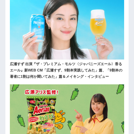
広瀬すず 出演『ザ・プレミアム・モルツ〈ジャパニーズエール〉香る
エール』新WEB CM「広瀬すず、9割本実践してみた」篇、「9割本の
著者に1割は何か聞いてみた」篇＆メイキング・インタビュー