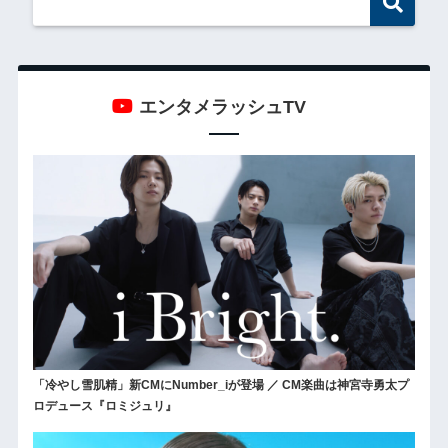
エンタメラッシュTV
「冷やし雪肌精」新CMにNumber_iが登場 ／ CM楽曲は神宮寺勇太プ
ロデュース『ロミジュリ』