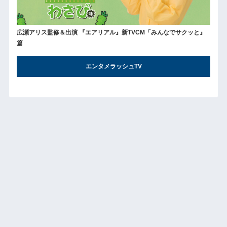
広瀬アリス監修＆出演 『エアリアル』新TVCM「みんなでサクッと』
篇
エンタメラッシュTV