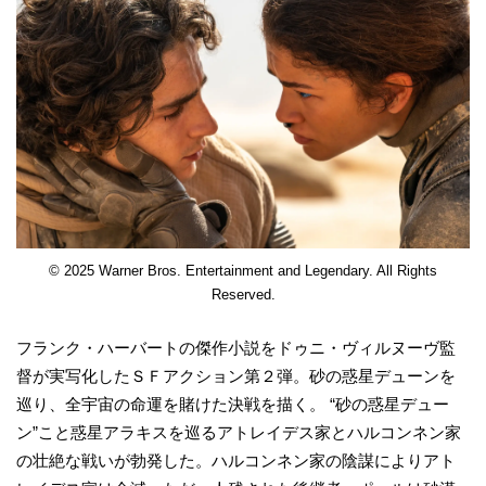
© 2025 Warner Bros. Entertainment and Legendary. All Rights
Reserved.
フランク・ハーバートの傑作小説をドゥニ・ヴィルヌーヴ監
督が実写化したＳＦアクション第２弾。砂の惑星デューンを
巡り、全宇宙の命運を賭けた決戦を描く。 “砂の惑星デュー
ン”こと惑星アラキスを巡るアトレイデス家とハルコンネン家
の壮絶な戦いが勃発した。ハルコンネン家の陰謀によりアト