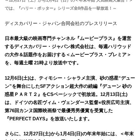
～12月27日（土）から1月4日（日）の＜年末年始 人気映画大集合！＞
では、『ハリー・ポッター』シリーズ全8作品を一挙放送！～
ディスカバリー・ジャパン合同会社のプレスリリース
日本最大級の映画専門チャンネル『ムービープラス』を運営
するディスカバリー・ジャパン株式会社は、毎週ハリウッド
の大作＆話題作をお届けする＜ムービープラス・プレミア＞
を、毎週土曜 21時より放送中です。
12月6日(土)は、ティモシー・シャラメ主演、砂の惑星“デュー
ン”を舞台にしたSFアクション超大作の続編『デューン 砂の
惑星​ＰＡＲＴ２』をCSベーシックで初放送。12月13日(土)
は、ドイツの名匠ヴィム・ヴェンダース監督×役所広司主演、
第76回カンヌ国際映画祭で最優秀男優賞を受賞した
『PERFECT DAYS』を放送いたします。
さらに、12月27日(土)から1月4日(日)の年末年始には、＜年末