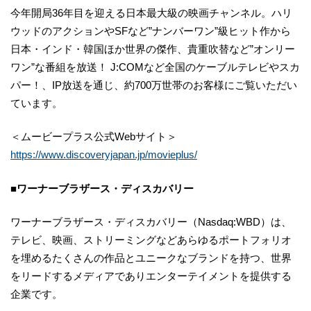
今年開局36年目を迎える日本最大級の映画チャンネル。ハリ
ウッドのアクションやSFなど”ナンバーワン”級ヒット作から
日本・インド・韓国ほか世界の傑作、貴重吹替など”オンリー
ワン”な番組を放送！ J:COMなど全国のケーブルテレビやスカ
パー！、IP放送を通じ、約700万世帯のお客様にご覧いただい
ています。
＜ムービープラス公式Webサイト＞
https://www.discoveryjapan.jp/movieplus/
■ワーナーブラザース・ディスカバリー
ワーナーブラザース・ディスカバリー（Nasdaq:WBD）は、
テレビ、映画、ストリーミングなどあらゆるポートフォリオ
を埋めるたくさんの作品とユニークなブランドを持つ、世界
をリードするメディアでありエンターテイメントを提供する
企業です。