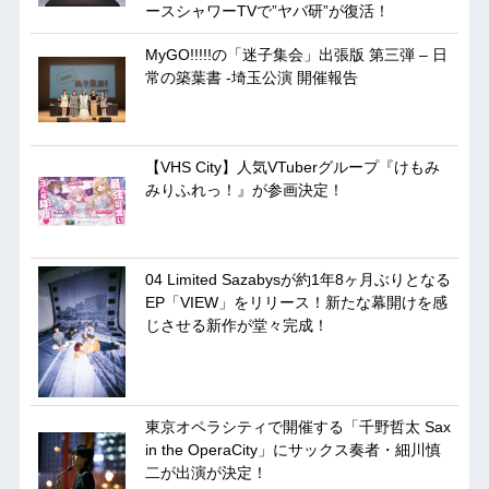
ースシャワーTVで”ヤバ研”が復活！
MyGO!!!!!の「迷子集会」出張版 第三弾 – 日
常の築葉書 -埼玉公演 開催報告
【VHS City】人気VTuberグループ『けもみ
みりふれっ！』が参画決定！
04 Limited Sazabysが約1年8ヶ月ぶりとなる
EP「VIEW」をリリース！新たな幕開けを感
じさせる新作が堂々完成！
東京オペラシティで開催する「千野哲太 Sax
in the OperaCity」にサックス奏者・細川慎
二が出演が決定！