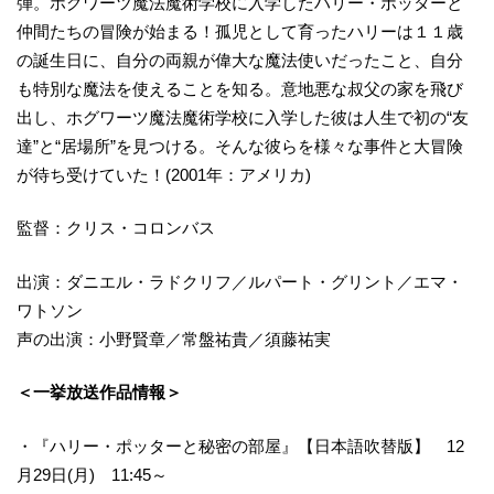
弾。ホグワーツ魔法魔術学校に入学したハリー・ポッターと
仲間たちの冒険が始まる！孤児として育ったハリーは１１歳
の誕生日に、自分の両親が偉大な魔法使いだったこと、自分
も特別な魔法を使えることを知る。意地悪な叔父の家を飛び
出し、ホグワーツ魔法魔術学校に入学した彼は人生で初の“友
達”と“居場所”を見つける。そんな彼らを様々な事件と大冒険
が待ち受けていた！(2001年：アメリカ)
監督：クリス・コロンバス
出演：ダニエル・ラドクリフ／ルパート・グリント／エマ・
ワトソン
声の出演：小野賢章／常盤祐貴／須藤祐実
＜一挙放送作品情報＞
・『ハリー・ポッターと秘密の部屋』【日本語吹替版】 12
月29日(月) 11:45～