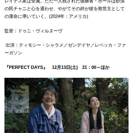
レイデス家は全滅。ただ一人残された後継者・ポールは砂漠
の民チャニと心を通わせ、やがてその絆が彼を救世主として
の運命に導いていく。(2024年：アメリカ)
監督：ドゥニ・ヴィルヌーヴ
出演：ティモシー・シャラメ／ゼンデイヤ／レベッカ・ファ
ーガソン
『PERFECT DAYS』 12月13日(土) 21：00～ほか