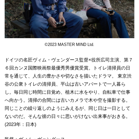
©2023 MASTER MIND Ltd.
ドイツの名匠ヴィム・ヴェンダース監督×役所広司主演、第７
６回カンヌ国際映画祭最優秀男優賞受賞。トイレ清掃員の日
常を通じて、人生の豊かさや切なさを描いたドラマ。 東京渋
谷の公衆トイレの清掃員、平山は古いアパートで一人暮ら
し。毎日同じ時間に目覚め、植木に水をやり、自転車で仕事
へ向かう。清掃の合間には古いカメラで木や空を撮影する。
同じことの繰り返しのようにみえるが、同じ日は一日として
ないのだ。そんな彼の日々に思いがけない出来事がおきる。
(2023年：日本)