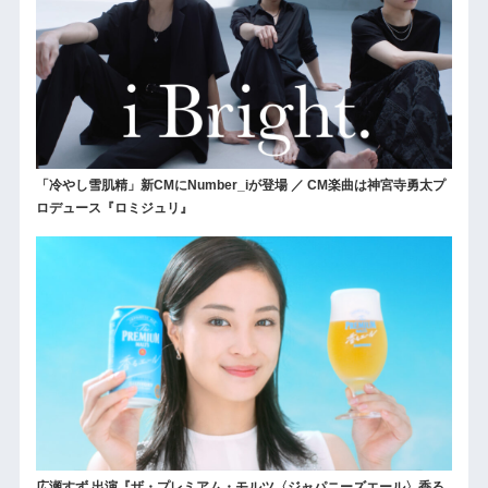
「冷やし雪肌精」新CMにNumber_iが登場 ／ CM楽曲は神宮寺勇太プ
ロデュース『ロミジュリ』
広瀬すず 出演『ザ・プレミアム・モルツ〈ジャパニーズエール〉香る