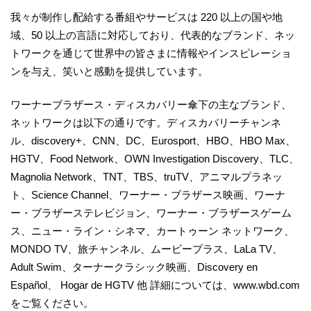
我々が制作し配給する番組やサービスは 220 以上の国や地
域、50 以上の言語に対応しており、代表的なブランド、ネッ
トワークを通じて世界中の皆さまに情報やインスピレーショ
ンを与え、笑いと感動を提供しています。
ワーナーブラザース・ディスカバリー傘下の主なブランド、
ネットワークは以下の通りです。ディスカバリーチャンネ
ル、discovery+、CNN、DC、Eurosport、HBO、HBO Max、
HGTV、Food Network、OWN Investigation Discovery、TLC、
Magnolia Network、TNT、TBS、truTV、アニマルプラネッ
ト、Science Channel、ワーナー・ブラザース映画、ワーナ
ー・ブラザーステレビジョン、ワーナー・ブラザースゲーム
ス、ニュー・ライン・シネマ、カートゥーン ネットワーク、
MONDO TV、旅チャンネル、ムービープラス、LaLa TV、
Adult Swim、ターナークラシック映画、Discovery en
Español、 Hogar de HGTV 他 詳細については、www.wbd.com
をご覧ください。