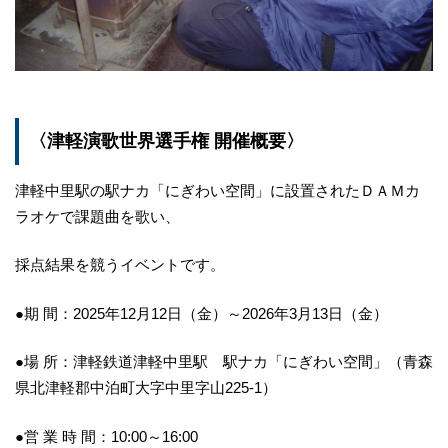
〈津軽演歌世界選手権 開催概要〉
津軽中里駅の駅ナカ「にぎわい空間」に設置されたＤＡＭカ
ラオケで課題曲を歌い、
採点結果を競うイベントです。
●期 間：2025年12月12日（金）～2026年3月13日（金）
●場 所：津軽鉄道津軽中里駅 駅ナカ「にぎわい空間」（青森
県北津軽郡中泊町大字中里字山225-1）
●営 業 時 間：10:00～16:00