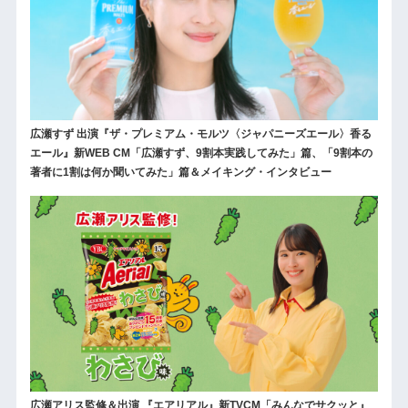
広瀬すず 出演『ザ・プレミアム・モルツ〈ジャパニーズエール〉香る
エール』新WEB CM「広瀬すず、9割本実践してみた」篇、「9割本の
著者に1割は何か聞いてみた」篇＆メイキング・インタビュー
広瀬アリス監修＆出演 『エアリアル』新TVCM「みんなでサクッと』