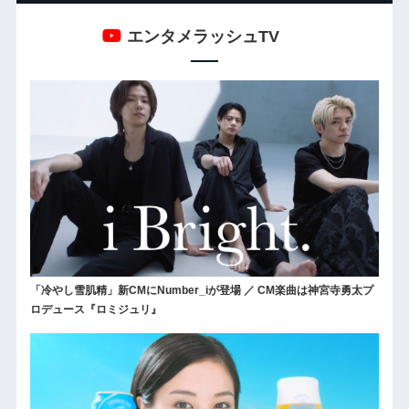
エンタメラッシュTV
「冷やし雪肌精」新CMにNumber_iが登場 ／ CM楽曲は神宮寺勇太プ
ロデュース『ロミジュリ』