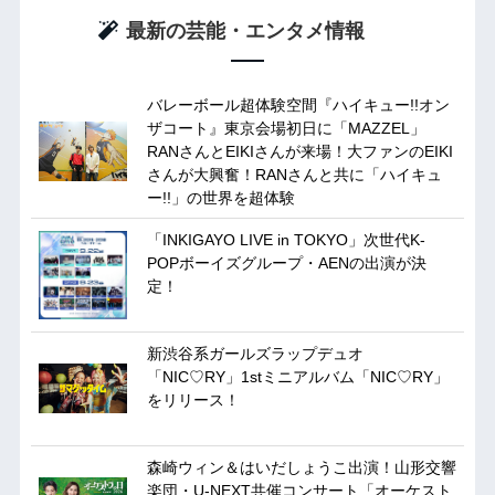
最新の芸能・エンタメ情報
バレーボール超体験空間『ハイキュー!!オン
ザコート』東京会場初日に「MAZZEL」
RANさんとEIKIさんが来場！大ファンのEIKI
さんが大興奮！RANさんと共に「ハイキュ
ー!!」の世界を超体験
「INKIGAYO LIVE in TOKYO」次世代K-
POPボーイズグループ・AENの出演が決
定！
新渋谷系ガールズラップデュオ
「NIC♡RY」1stミニアルバム「NIC♡RY」
をリリース！
森崎ウィン＆はいだしょうこ出演！山形交響
楽団・U-NEXT共催コンサート「オーケスト