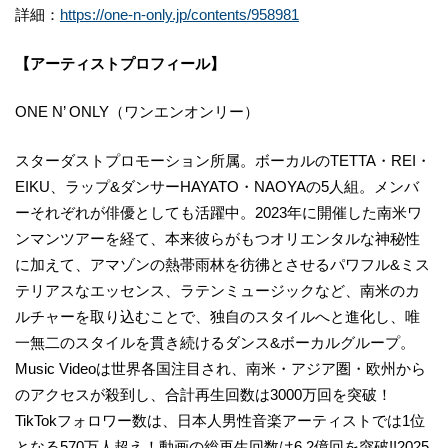
詳細：
https://one-n-only.jp/contents/958981
【アーティストプロフィール】
ONE N’ ONLY（ワンエンオンリー）
スターダストプロモーション所属。ボーカルのTETTA・REI・
EIKU、ラップ&ダンサーHAYATO・NAOYAの5人組。メンバ
ーそれぞれが俳優としても活躍中。2023年に開催した南米ワ
ンマンツアーを経て、本来彼らがもつオリエンタルな神秘性
に加えて、アマゾンの熱帯雨林を彷彿とさせるパワフル&ミス
テリアスなエッセンス、ラテンミュージックなど、南米のカ
ルチャーを取り込むことで、独自のスタイルへと進化し、唯
一無二のスタイルを貫き続けるダンス&ボーカルグループ。
Music Videoは世界各国注目され、南米・アジア圏・欧州から
のアクセスが殺到し、合計再生回数は3000万回を突破！
TikTokフォロワー数は、日本人男性音楽アーティストでは1位
となる570万人超え！動画の総再生回数は6.2億回を突破!!2025