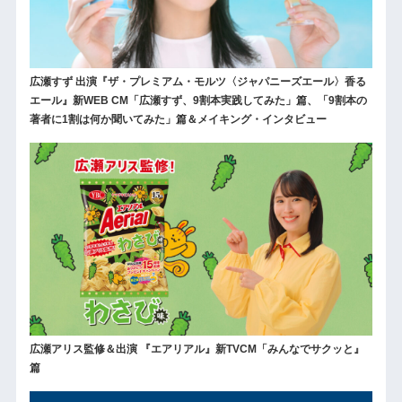
広瀬すず 出演『ザ・プレミアム・モルツ〈ジャパニーズエール〉香る
エール』新WEB CM「広瀬すず、9割本実践してみた」篇、「9割本の
著者に1割は何か聞いてみた」篇＆メイキング・インタビュー
広瀬アリス監修＆出演 『エアリアル』新TVCM「みんなでサクッと』
篇