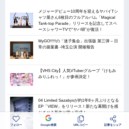
メジャーデビュー10周年を迎えるヤバイTシ
ャツ屋さん6枚目のフルアルバム「Magical
Tank-top Parade」リリースを記念してスペ
ースシャワーTVで”ヤバ研”が復活！
MyGO!!!!!の「迷子集会」出張版 第三弾 – 日
常の築葉書 -埼玉公演 開催報告
【VHS City】人気VTuberグループ『けもみ
みりふれっ！』が参画決定！
04 Limited Sazabysが約1年8ヶ月ぶりとなる
EP「VIEW」をリリース！新たな幕開けを感
じさせる新作が堂々完成！
フォロー
Google検索
URLコピー
記事をシェア