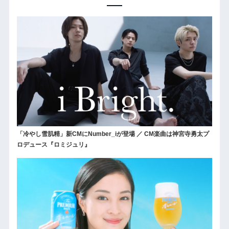
「冷やし雪肌精」新CMにNumber_iが登場 ／ CM楽曲は神宮寺勇太プ
ロデュース『ロミジュリ』