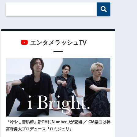
エンタメラッシュTV
「冷やし雪肌精」新CMにNumber_iが登場 ／ CM楽曲は神
宮寺勇太プロデュース『ロミジュリ』