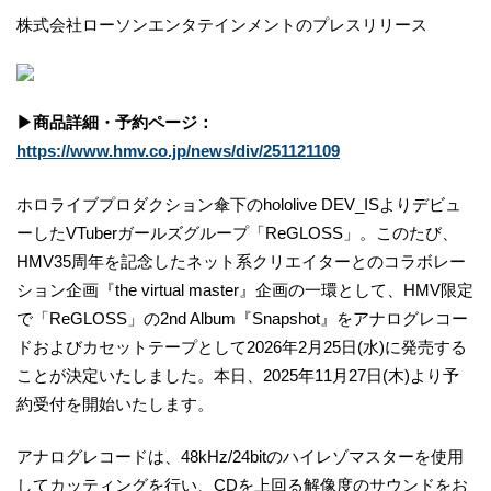
株式会社ローソンエンタテインメントのプレスリリース
▶商品詳細・予約ページ：
https://www.hmv.co.jp/news/div/251121109
ホロライブプロダクション傘下のhololive DEV_ISよりデビュ
ーしたVTuberガールズグループ「ReGLOSS」。このたび、
HMV35周年を記念したネット系クリエイターとのコラボレー
ション企画『the virtual master』企画の一環として、HMV限定
で「ReGLOSS」の2nd Album『Snapshot』をアナログレコー
ドおよびカセットテープとして2026年2月25日(水)に発売する
ことが決定いたしました。本日、2025年11月27日(木)より予
約受付を開始いたします。
アナログレコードは、48kHz/24bitのハイレゾマスターを使用
してカッティングを行い、CDを上回る解像度のサウンドをお