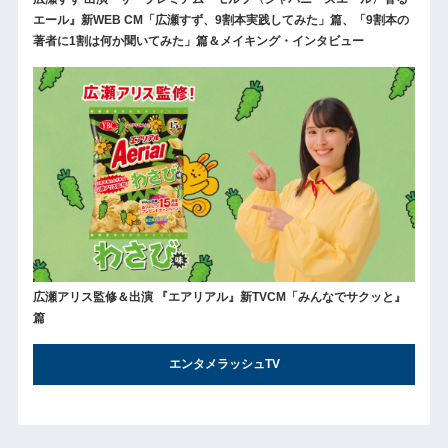
エール』新WEB CM「広瀬すず、9割本実践してみた」篇、「9割本の
著者に1割は何か聞いてみた」篇＆メイキング・インタビュー
広瀬アリス監修＆出演 『エアリアル』新TVCM「みんなでサクッと』
篇
エンタメラッシュTV