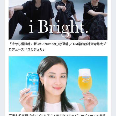
「冷やし雪肌精」新CMにNumber_iが登場 ／ CM楽曲は神宮寺勇太プ
ロデュース『ロミジュリ』
広瀬すず 出演『ザ・プレミアム・モルツ〈ジャパニーズエール〉香る