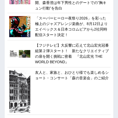
開、森香澄は年下男性とのデートでの”胸キ
ュン行動”を告白
「スーパーヒーロー夜祭り2026」を彩った
極上のジャズアレンジ楽曲が、8月12日より
エイベックス＆日本コロムビアから2社同時
配信スタート決定！
【フジテレビ】大反響に応えて北山宏光冠番
組第２弾スタート！ 新たなクリエイティブ
の扉を開く挑戦に密着 『北山宏光 THE
WORLD BEYOND』
友人と、家族と、おひとり様でも楽しめるシ
ョート・コンサート「森の音楽会」のご紹介