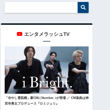
エンタメラッシュTV
「冷やし雪肌精」新CMにNumber_iが登場 ／ CM楽曲は神
宮寺勇太プロデュース『ロミジュリ』