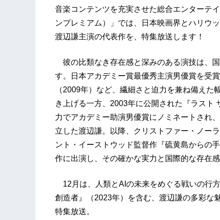
音楽コンテンツを充実させた総合エンターテイ
ンプレミアム）」では、日本映画界とハリウッ
渡辺謙主演の代表作を、特集放送します！
彼の比類なき存在感と深みのある演技は、国
す。日本アカデミー賞最優秀主演男優賞を受賞
（2009年）など、繊細さと迫力を兼ね備え
き上げる一方、2003年に公開された『ラスト
力でアカデミー助演男優賞にノミネートされ、
立した渡辺謙。以降、クリストファー・ノーラン
ント・イーストウッド監督作『硫黄島からの手
作に出演し、その確かな実力と国際的な存在感
12月は、人類とAIの未来をめぐる戦いの行
創造者』（2023年）を含む、渡辺謙の多彩な
特集放送。