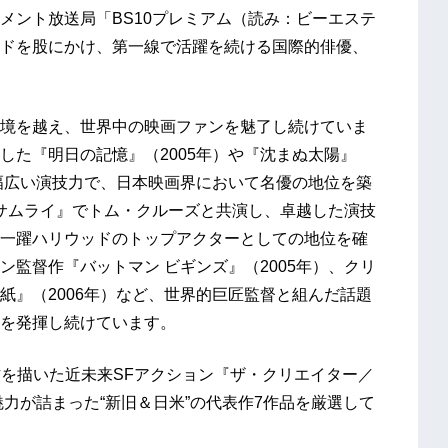
メント放送局「BS10プレミアム（読み：ビーエステ
ドを股にかけ、第一線で活躍を続ける国際的俳優、
境を越え、世界中の映画ファンを魅了し続けていま
した『明日の記憶』（2005年）や『沈まぬ太陽』
た幅広い演技力で、日本映画界において名優の地位を築
 サムライ』でトム・クルーズと共演し、卓越した演技
一躍ハリウッドのトップアクターとしての地位を確
監督作『バットマン ビギンズ』（2005年）、クリ
紙』（2006年）など、世界的巨匠監督と組んだ話題
を発揮し続けています。
方を描いた近未来SFアクション『ザ・クリエイター／
魅力が詰まった“新旧＆日米”の代表作7作品を厳選して