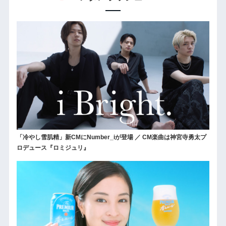
「冷やし雪肌精」新CMにNumber_iが登場 ／ CM楽曲は神宮寺勇太プ
ロデュース『ロミジュリ』