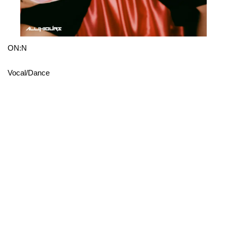
ON:N
Vocal/Dance