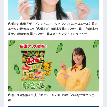
広瀬すず 出演『ザ・プレミアム・モルツ〈ジャパニーズエール〉香る
エール』新WEB CM「広瀬すず、9割本実践してみた」篇、「9割本の
著者に1割は何か聞いてみた」篇＆メイキング・インタビュー
広瀬アリス監修＆出演 『エアリアル』新TVCM「みんなでサクッと』
篇