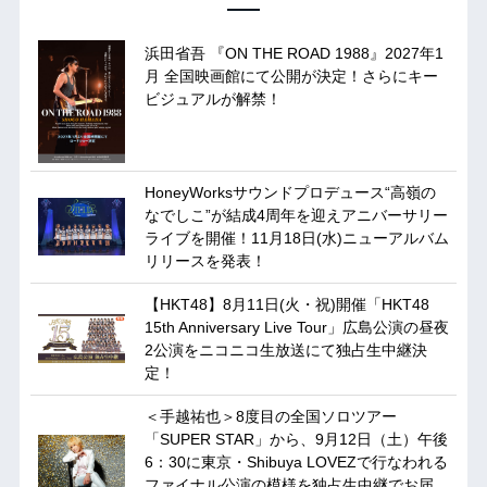
浜田省吾 『ON THE ROAD 1988』2027年1
月 全国映画館にて公開が決定！さらにキー
ビジュアルが解禁！
HoneyWorksサウンドプロデュース“高嶺の
なでしこ”が結成4周年を迎えアニバーサリー
ライブを開催！11月18日(水)ニューアルバム
リリースを発表！
【HKT48】8月11日(火・祝)開催「HKT48
15th Anniversary Live Tour」広島公演の昼夜
2公演をニコニコ生放送にて独占生中継決
定！
＜手越祐也＞8度目の全国ソロツアー
「SUPER STAR」から、9月12日（土）午後
6：30に東京・Shibuya LOVEZで行なわれる
ファイナル公演の模様を独占生中継でお届