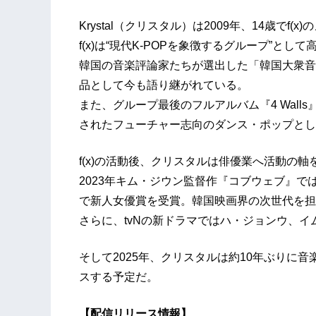
Krystal（クリスタル）は2009年、14歳でf
f(x)は“現代K-POPを象徴するグループ”として高
韓国の音楽評論家たちが選出した「韓国大衆音
品として今も語り継がれている。
また、グループ最後のフルアルバム『4 Walls』（
されたフューチャー志向のダンス・ポップとし
f(x)の活動後、クリスタルは俳優業へ活動の軸
2023年キム・ジウン監督作『コブウェブ』で
で新人女優賞を受賞。韓国映画界の次世代を担
さらに、tvNの新ドラマではハ・ジョンウ、
そして2025年、クリスタルは約10年ぶりに
スする予定だ。
【配信リリース情報】