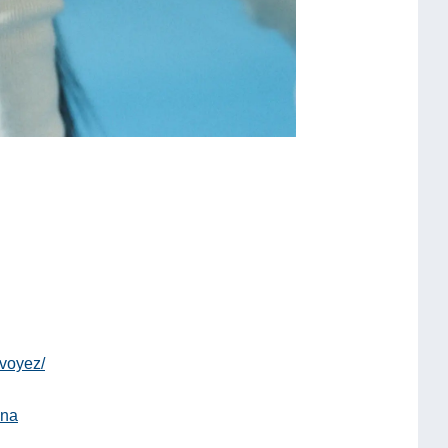
voyez/
ana