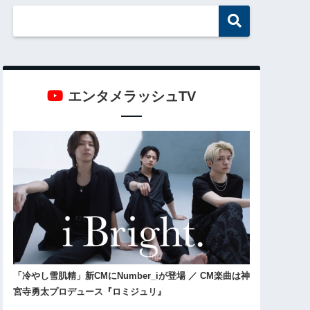
エンタメラッシュTV
「冷やし雪肌精」新CMにNumber_iが登場 ／ CM楽曲は神
宮寺勇太プロデュース『ロミジュリ』