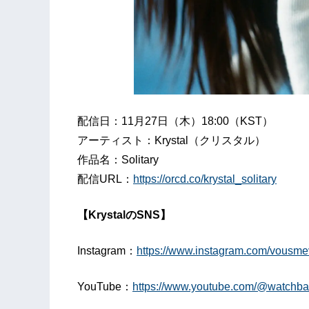
配信日：11月27日（木）18:00（KST）
アーティスト：Krystal（クリスタル）
作品名：Solitary
配信URL：
https://orcd.co/krystal_solitary
【KrystalのSNS】
Instagram：
https://www.instagram.com/vousme
YouTube：
https://www.youtube.com/@watchb