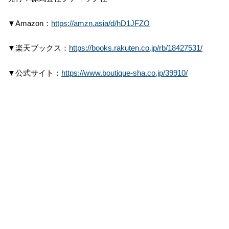
▼Amazon：
https://amzn.asia/d/hD1JFZO
▼楽天ブックス：
https://books.rakuten.co.jp/rb/18427531/
▼公式サイト：
https://www.boutique-sha.co.jp/39910/