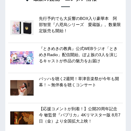
先行予約でも大反響のBOX入り豪華本 阿
部智里『八咫烏シリーズ 愛蔵版』。数量限
定販売も開始！
『ときめきの教典』公式WEBラジオ「とき
めきRadio」配信開始。ぽよ族の3人を演じ
るキャストが作品の魅力をお届け
バッハを聴く2週間！草津音楽祭が今年も開
幕！～無伴奏を聴くコンサート
【応援コメントが到着！】公開20周年記念
今 敏監督『パプリカ』4Kリマスター版 8月7
日（金）より全国拡大上映！