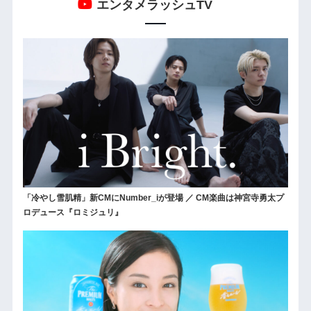
エンタメラッシュTV
「冷やし雪肌精」新CMにNumber_iが登場 ／ CM楽曲は神宮寺勇太プ
ロデュース『ロミジュリ』