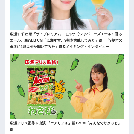
広瀬すず 出演『ザ・プレミアム・モルツ〈ジャパニーズエール〉香る
エール』新WEB CM「広瀬すず、9割本実践してみた」篇、「9割本の
著者に1割は何か聞いてみた」篇＆メイキング・インタビュー
広瀬アリス監修＆出演 『エアリアル』新TVCM「みんなでサクッと』
篇