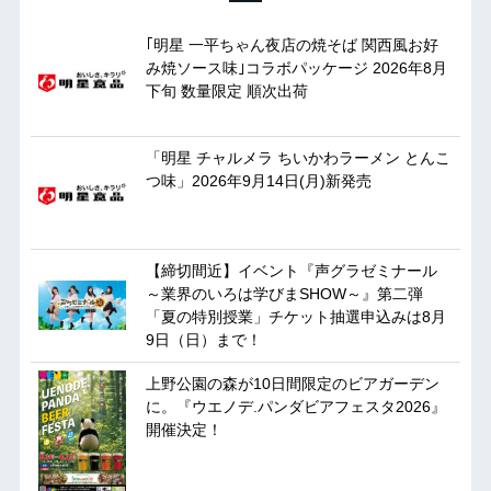
｢明星 一平ちゃん夜店の焼そば 関西風お好
み焼ソース味｣コラボパッケージ 2026年8月
下旬 数量限定 順次出荷
「明星 チャルメラ ちいかわラーメン とんこ
つ味」2026年9月14日(月)新発売
【締切間近】イベント『声グラゼミナール
～業界のいろは学びまSHOW～』第二弾
「夏の特別授業」チケット抽選申込みは8月
9日（日）まで！
上野公園の森が10日間限定のビアガーデン
に。『ウエノデ.パンダビアフェスタ2026』
開催決定！