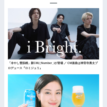
「冷やし雪肌精」新CMにNumber_iが登場 ／ CM楽曲は神宮寺勇太プ
ロデュース『ロミジュリ』