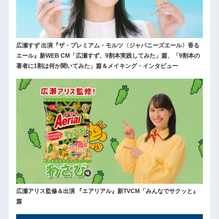
広瀬すず 出演『ザ・プレミアム・モルツ〈ジャパニーズエール〉香る
エール』新WEB CM「広瀬すず、9割本実践してみた」篇、「9割本の
著者に1割は何か聞いてみた」篇＆メイキング・インタビュー
広瀬アリス監修＆出演 『エアリアル』新TVCM「みんなでサクッと』
篇