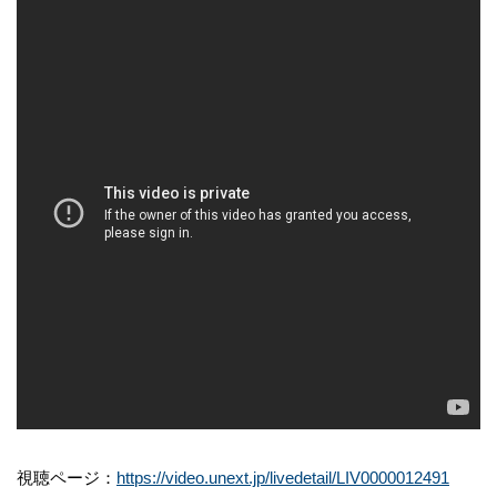
視聴ページ：
https://video.unext.jp/livedetail/LIV0000012491