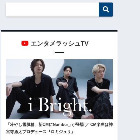
エンタメラッシュTV
「冷やし雪肌精」新CMにNumber_iが登場 ／ CM楽曲は神
宮寺勇太プロデュース『ロミジュリ』