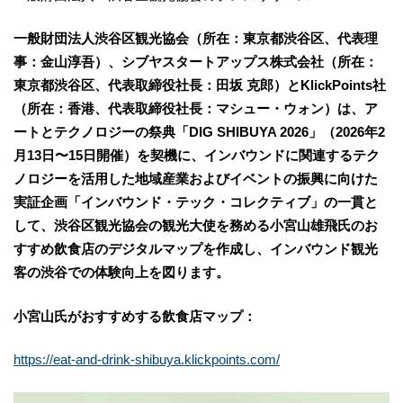
一般財団法人渋谷区観光協会（所在：東京都渋谷区、代表理
事：金山淳吾）、シブヤスタートアップス株式会社（所在：
東京都渋谷区、代表取締役社長：田坂 克郎）とKlickPoints社
（所在：香港、代表取締役社長：マシュー・ウォン）は、ア
ートとテクノロジーの祭典「DIG SHIBUYA 2026」（2026年2
月13日〜15日開催）を契機に、インバウンドに関連するテク
ノロジーを活用した地域産業およびイベントの振興に向けた
実証企画「インバウンド・テック・コレクティブ」の一貫と
して、渋谷区観光協会の観光大使を務める小宮山雄飛氏のお
すすめ飲食店のデジタルマップを作成し、インバウンド観光
客の渋谷での体験向上を図ります。
小宮山氏がおすすめする飲食店マップ：
https://eat-and-drink-shibuya.klickpoints.com/