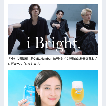
「冷やし雪肌精」新CMにNumber_iが登場 ／ CM楽曲は神宮寺勇太プ
ロデュース『ロミジュリ』