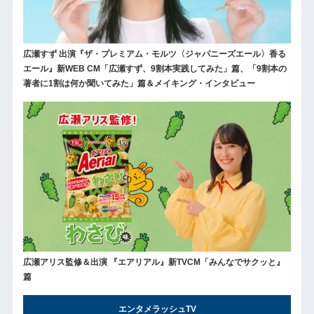
広瀬すず 出演『ザ・プレミアム・モルツ〈ジャパニーズエール〉香る
エール』新WEB CM「広瀬すず、9割本実践してみた」篇、「9割本の
著者に1割は何か聞いてみた」篇＆メイキング・インタビュー
広瀬アリス監修＆出演 『エアリアル』新TVCM「みんなでサクッと』
篇
エンタメラッシュTV