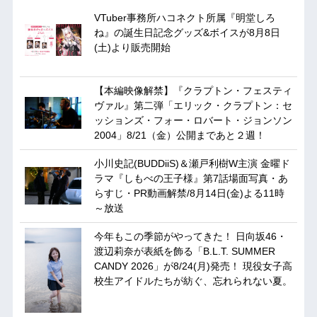
VTuber事務所ハコネクト所属『明堂しろ
ね』の誕生日記念グッズ&ボイスが8月8日
(土)より販売開始
【本編映像解禁】『クラプトン・フェスティ
ヴァル』第二弾「エリック・クラプトン：セ
ッションズ・フォー・ロバート・ジョンソン
2004」8/21（金）公開まであと２週！
小川史記(BUDDiiS)＆瀬戸利樹W主演 金曜ド
ラマ『しもべの王子様』第7話場面写真・あ
らすじ・PR動画解禁/8月14日(金)よる11時
～放送
今年もこの季節がやってきた！ 日向坂46・
渡辺莉奈が表紙を飾る「B.L.T. SUMMER
CANDY 2026」が8/24(月)発売！ 現役女子高
校生アイドルたちが紡ぐ、忘れられない夏。