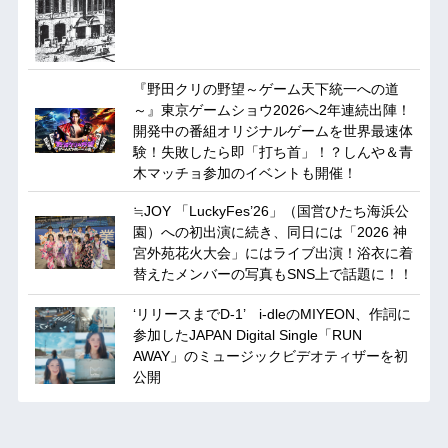
『野田クリの野望～ゲーム天下統一への道
～』東京ゲームショウ2026へ2年連続出陣！
開発中の番組オリジナルゲームを世界最速体
験！失敗したら即「打ち首」！？しんや＆青
木マッチョ参加のイベントも開催！
≒JOY 「LuckyFes’26」（国営ひたち海浜公
園）への初出演に続き、同日には「2026 神
宮外苑花火大会」にはライブ出演！浴衣に着
替えたメンバーの写真もSNS上で話題に！！
‘リリースまでD-1’ i-dleのMIYEON、作詞に
参加したJAPAN Digital Single「RUN
AWAY」のミュージックビデオティザーを初
公開