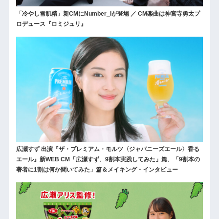
「冷やし雪肌精」新CMにNumber_iが登場 ／ CM楽曲は神宮寺勇太プ
ロデュース『ロミジュリ』
広瀬すず 出演『ザ・プレミアム・モルツ〈ジャパニーズエール〉香る
エール』新WEB CM「広瀬すず、9割本実践してみた」篇、「9割本の
著者に1割は何か聞いてみた」篇＆メイキング・インタビュー