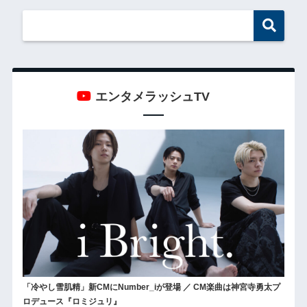
エンタメラッシュTV
「冷やし雪肌精」新CMにNumber_iが登場 ／ CM楽曲は神宮寺勇太プ
ロデュース『ロミジュリ』