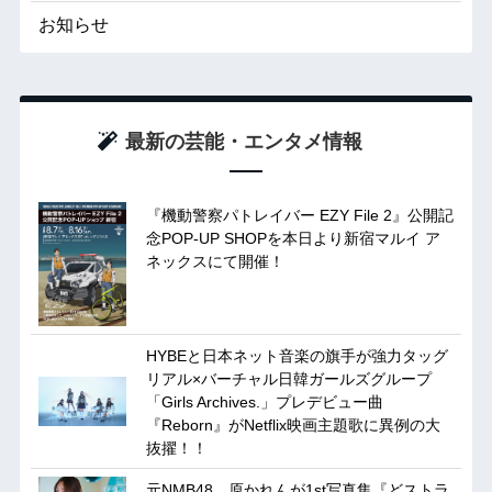
お知らせ
最新の芸能・エンタメ情報
『機動警察パトレイバー EZY File 2』公開記
念POP-UP SHOPを本日より新宿マルイ ア
ネックスにて開催！
HYBEと日本ネット音楽の旗手が強力タッグ
リアル×バーチャル日韓ガールズグループ
「Girls Archives.」プレデビュー曲
『Reborn』がNetflix映画主題歌に異例の大
抜擢！！
元NMB48、原かれんが1st写真集『どストラ