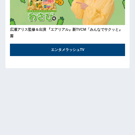
広瀬アリス監修＆出演 『エアリアル』新TVCM「みんなでサクッと』
篇
エンタメラッシュTV