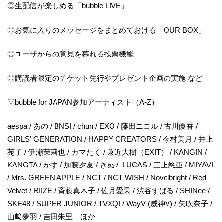
◎生配信が楽しめる「bubble LIVE」
◎お気に入りのメッセージをまとめておける「OUR BOX」
◎ユーザからの意見を募れる投票機能
◎購読者限定のチケット先行やプレゼント企画の実施 など
▽bubble for JAPAN参加アーティスト（A-Z）
aespa / あの / BNSI / chun / EXO / 藤田ニコル / 古川優香 /
GIRLS′ GENERATION / HAPPY CREATORS / 今村美月 / 井上
苑子 / 伊瀬茉莉也 / カマたく / 兼近大樹（EXIT） / KANGIN /
KANGTA / かす / 加藤夕夏 / きぬ / LUCAS / 三上悠亜 / MIYAVI
/ Mrs. GREEN APPLE / NCT / NCT WISH / Novelbright / Red
Velvet / RIIZE / 斉藤真木子 / 佐月愛果 / 渋谷すばる / SHINee /
SKE48 / SUPER JUNIOR / TVXQ! / WayV (威神V) / 矢吹奈子 /
山﨑夢羽 / 吉田朱里 ほか