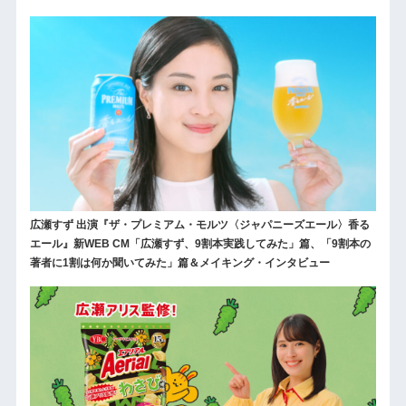
広瀬すず 出演『ザ・プレミアム・モルツ〈ジャパニーズエール〉香る
エール』新WEB CM「広瀬すず、9割本実践してみた」篇、「9割本の
著者に1割は何か聞いてみた」篇＆メイキング・インタビュー