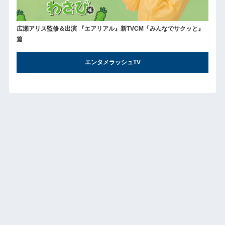
広瀬アリス監修＆出演 『エアリアル』新TVCM「みんなでサクッと』
篇
エンタメラッシュTV