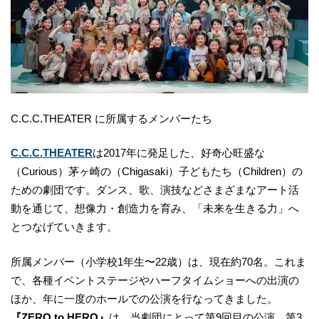
C.C.C.THEATER に所属するメンバーたち
C.C.C.THEATER
は2017年に発足した、好奇心旺盛な
（Curious）茅ヶ崎の（Chigasaki）子どもたち（Children）の
ための劇団です。ダンス、歌、演技などさまざまなアート活
動を通じて、想像力・創造力を育み、「未来を生きる力」へ
とつなげていきます。
所属メンバー（小学校1年生〜22歳）は、現在約70名。これま
で、各種イベントステージやハーフタイムショーへの出演の
ほか、年に一度のホールでの公演を行なってきました。
『ZERO to HERO』
は、当劇団にとって第9回目の公演。第3