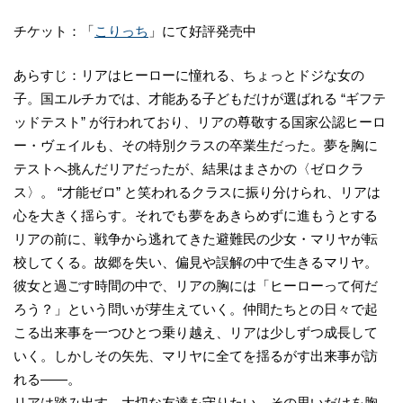
チケット：「
こりっち
」にて好評発売中
あらすじ：リアはヒーローに憧れる、ちょっとドジな女の
子。国エルチカでは、才能ある子どもだけが選ばれる “ギフテ
ッドテスト” が行われており、リアの尊敬する国家公認ヒーロ
ー・ヴェイルも、その特別クラスの卒業生だった。夢を胸に
テストへ挑んだリアだったが、結果はまさかの〈ゼロクラ
ス〉。 “才能ゼロ” と笑われるクラスに振り分けられ、リアは
心を大きく揺らす。それでも夢をあきらめずに進もうとする
リアの前に、戦争から逃れてきた避難民の少女・マリヤが転
校してくる。故郷を失い、偏見や誤解の中で生きるマリヤ。
彼女と過ごす時間の中で、リアの胸には「ヒーローって何だ
ろう？」という問いが芽生えていく。仲間たちとの日々で起
こる出来事を一つひとつ乗り越え、リアは少しずつ成長して
いく。しかしその矢先、マリヤに全てを揺るがす出来事が訪
れる——。
リアは踏み出す。大切な友達を守りたい、その思いだけを胸