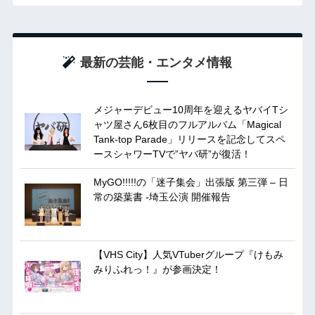
最新の芸能・エンタメ情報
メジャーデビュー10周年を迎えるヤバイTシ
ャツ屋さん6枚目のフルアルバム「Magical
Tank-top Parade」リリースを記念してスペ
ースシャワーTVで”ヤバ研”が復活！
MyGO!!!!!の「迷子集会」出張版 第三弾 – 日
常の築葉書 -埼玉公演 開催報告
【VHS City】人気VTuberグループ『けもみ
みりふれっ！』が参画決定！