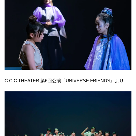
C.C.C.THEATER 第6回公演『
U
NIVERSE FRIENDS』より