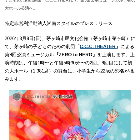
子どものための劇団「C.C.C.THEATER」第9回公演ミュージカル、初の
大ホール公演へ。
特定非営利活動法人湘南スタイルのプレスリリース
2026年3月8日(日)、茅ヶ崎市民文化会館（茅ヶ崎市茅ヶ崎）に
て、茅ヶ崎の子どものための劇団
「
C.C.C.THEATER
」
による
第9回公演ミュージカル
『ZERO to HERO』
を上演します。上
演時刻は、午後1時〜と午後5時30分〜の2回。9回目にして初
の大ホール（1,381席）の舞台に、小学生から22歳の53名が挑
みます。