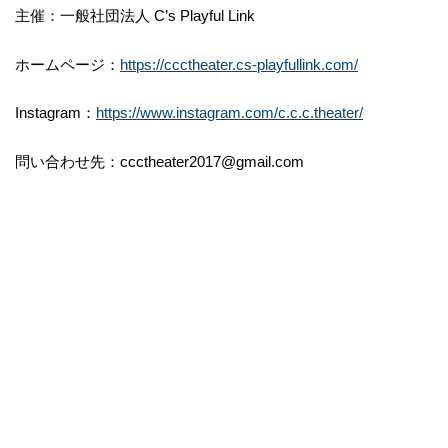
主催：一般社団法人 C’s Playful Link
ホームページ：
https://ccctheater.cs-playfullink.com/
Instagram：
https://www.instagram.com/c.c.c.theater/
問い合わせ先：ccctheater2017@gmail.com