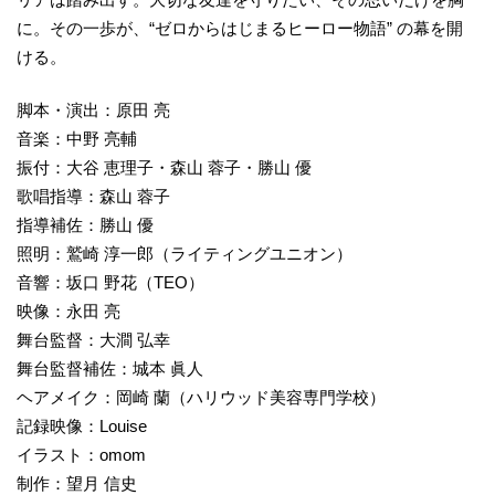
に。その一歩が、“ゼロからはじまるヒーロー物語” の幕を開
ける。
脚本・演出：原田 亮
音楽：中野 亮輔
振付：大谷 恵理子・森山 蓉子・勝山 優
歌唱指導：森山 蓉子
指導補佐：勝山 優
照明：鷲崎 淳一郎（ライティングユニオン）
音響：坂口 野花（TEO）
映像：永田 亮
舞台監督：大澗 弘幸
舞台監督補佐：城本 眞人
ヘアメイク：岡崎 蘭（ハリウッド美容専門学校）
記録映像：Louise
イラスト：omom
制作：望月 信史