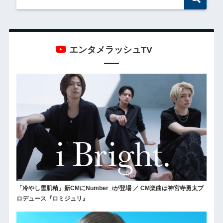
エンタメラッシュTV
「冷やし雪肌精」新CMにNumber_iが登場 ／ CM楽曲は神宮寺勇太プ
ロデュース『ロミジュリ』