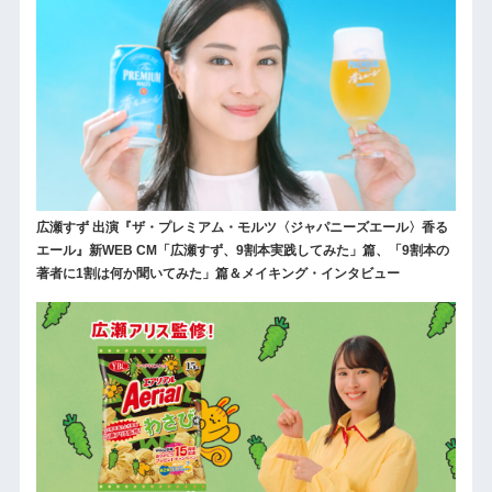
広瀬すず 出演『ザ・プレミアム・モルツ〈ジャパニーズエール〉香る
エール』新WEB CM「広瀬すず、9割本実践してみた」篇、「9割本の
著者に1割は何か聞いてみた」篇＆メイキング・インタビュー