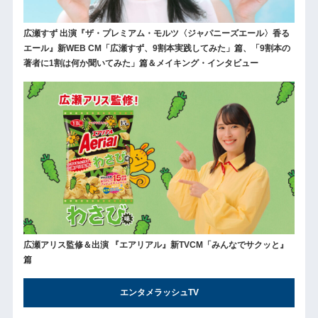
広瀬すず 出演『ザ・プレミアム・モルツ〈ジャパニーズエール〉香る
エール』新WEB CM「広瀬すず、9割本実践してみた」篇、「9割本の
著者に1割は何か聞いてみた」篇＆メイキング・インタビュー
広瀬アリス監修＆出演 『エアリアル』新TVCM「みんなでサクッと』
篇
エンタメラッシュTV