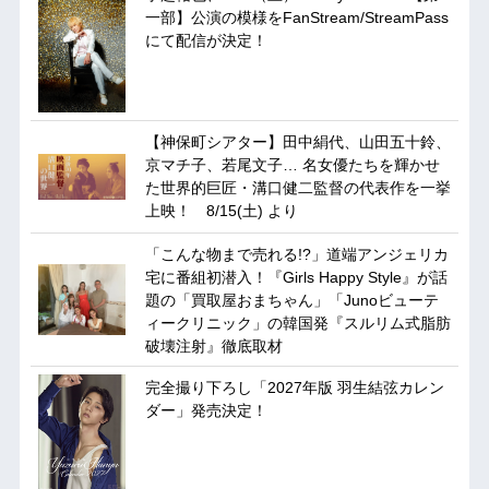
一部】公演の模様をFanStream/StreamPass
にて配信が決定！
【神保町シアター】田中絹代、山田五十鈴、
京マチ子、若尾文子… 名女優たちを輝かせ
た世界的巨匠・溝口健二監督の代表作を一挙
上映！ 8/15(土) より
「こんな物まで売れる!?」道端アンジェリカ
宅に番組初潜入！『Girls Happy Style』が話
題の「買取屋おまちゃん」「Junoビューテ
ィークリニック」の韓国発『スルリム式脂肪
破壊注射』徹底取材
完全撮り下ろし「2027年版 羽生結弦カレン
ダー」発売決定！