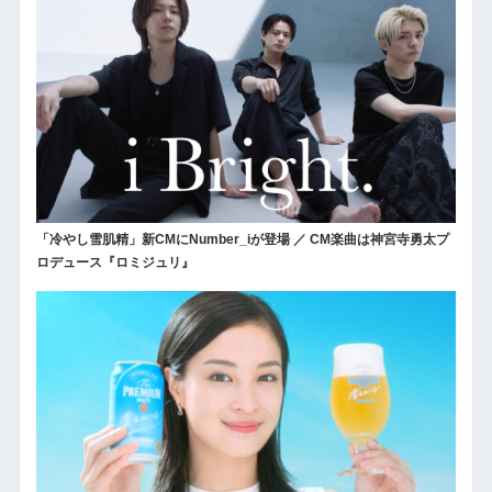
「冷やし雪肌精」新CMにNumber_iが登場 ／ CM楽曲は神宮寺勇太プ
ロデュース『ロミジュリ』