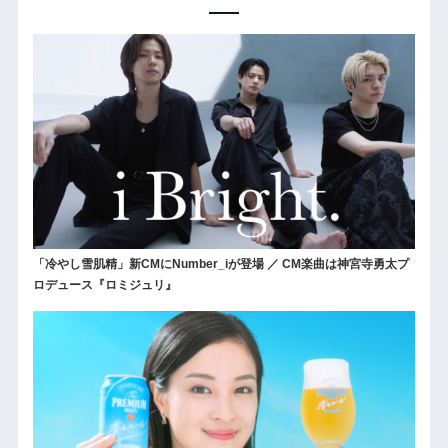
「冷やし雪肌精」新CMにNumber_iが登場 ／ CM楽曲は神宮寺勇太プ
ロデュース『ロミジュリ』