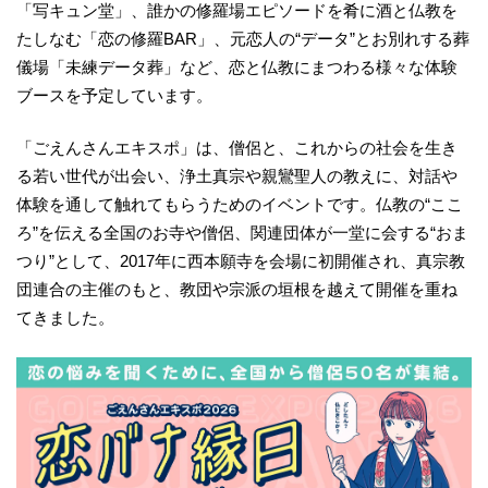
「写キュン堂」、誰かの修羅場エピソードを肴に酒と仏教を
たしなむ「恋の修羅BAR」、元恋人の“データ”とお別れする葬
儀場「未練データ葬」など、恋と仏教にまつわる様々な体験
ブースを予定しています。
「ごえんさんエキスポ」は、僧侶と、これからの社会を生き
る若い世代が出会い、浄土真宗や親鸞聖人の教えに、対話や
体験を通して触れてもらうためのイベントです。仏教の“ここ
ろ”を伝える全国のお寺や僧侶、関連団体が一堂に会する“おま
つり”として、2017年に西本願寺を会場に初開催され、真宗教
団連合の主催のもと、教団や宗派の垣根を越えて開催を重ね
てきました。