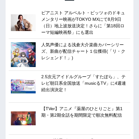
ピアニスト アルベルト・ピッツォのドキュ
メンタリー映画がTOKYO MXにて8月9日
（日）地上波放送決定！さらに「第18回ロ
ーマ短編映画祭」にも選出
人気声優による浅倉大介楽曲カバーシリー
ズ、新曲が配信チャート１位獲得(「リ・ク
レシェンド！」)
2.5次元アイドルグループ「すたぽら」、テ
レビ朝日系全国放送「musicるTV」に4週連
続出演決定！
【TVer】アニメ『薬屋のひとりごと』第1
期・第2期全話を期間限定で順次無料配信