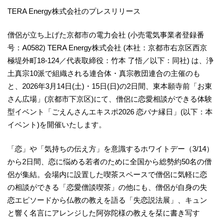
TERA Energy株式会社のプレスリリース
僧侶が立ち上げた京都市の電力会社 (小売電気事業者登録番
号：A0582) TERA Energy株式会社 (本社：京都市右京区西京
極堤外町18-124／代表取締役：竹本 了悟／以下：同社) は、浄
土真宗10派で組織される連合体・真宗教団連合の主催のも
と、2026年3月14日(土)・15日(日)の2日間、東本願寺前「お東
さん広場」(京都市下京区)にて、僧侶に恋愛相談ができる体験
型イベント「ごえんさんエキスポ2026 恋バナ縁日」(以下：本
イベント)を開催いたします。
「恋」や「気持ちの伝え方」を意識するホワイトデー（3/14）
から2日間、恋に悩める若者のために全国から総勢約50名の僧
侶が集結。会場内に設置した喫茶スペースで僧侶に気軽に恋
の相談ができる「恋愛僧談喫茶」の他にも、僧侶が自身の失
恋エピソードから仏教の教えを語る「失恋説法展」、キュン
と響く名言にアレンジした阿弥陀様の教えを栞に書き写す