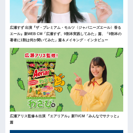
広瀬すず 出演『ザ・プレミアム・モルツ〈ジャパニーズエール〉香る
エール』新WEB CM「広瀬すず、9割本実践してみた」篇、「9割本の
著者に1割は何か聞いてみた」篇＆メイキング・インタビュー
広瀬アリス監修＆出演 『エアリアル』新TVCM「みんなでサクッと』
篇