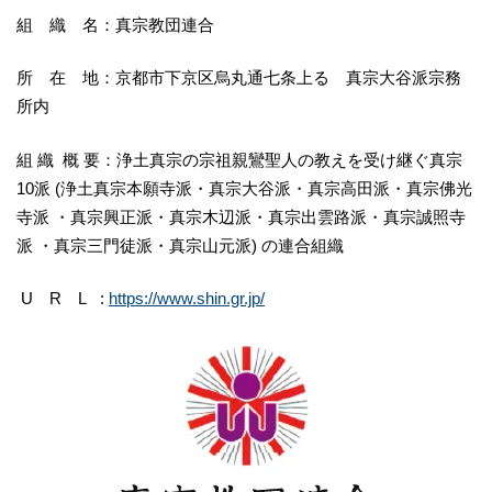
組 織 名：真宗教団連合
所 在 地：京都市下京区烏丸通七条上る 真宗大谷派宗務
所内
組 織 概 要：浄土真宗の宗祖親鸞聖人の教えを受け継ぐ真宗
10派 (浄土真宗本願寺派・真宗大谷派・真宗高田派・真宗佛光
寺派 ・真宗興正派・真宗木辺派・真宗出雲路派・真宗誠照寺
派 ・真宗三門徒派・真宗山元派) の連合組織
U R L :
https://www.shin.gr.jp/