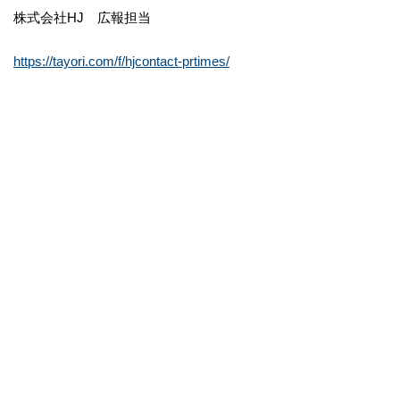
株式会社HJ 広報担当
https://tayori.com/f/hjcontact-prtimes/