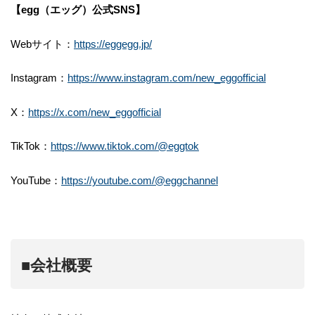
【egg（エッグ）公式SNS】
Webサイト：
https://eggegg.jp/
Instagram：
https://www.instagram.com/new_eggofficial
X：
https://x.com/new_eggofficial
TikTok：
https://www.tiktok.com/@eggtok
YouTube：
https://youtube.com/@eggchannel
■会社概要