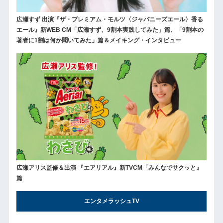
広瀬すず 出演『ザ・プレミアム・モルツ〈ジャパニーズエール〉香る
エール』新WEB CM「広瀬すず、9割本実践してみた」篇、「9割本の
著者に1割は何か聞いてみた」篇＆メイキング・インタビュー
広瀬アリス監修＆出演 『エアリアル』新TVCM「みんなでサクッと』
篇
エンタメラッシュTV