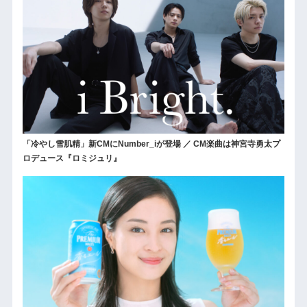
「冷やし雪肌精」新CMにNumber_iが登場 ／ CM楽曲は神宮寺勇太プ
ロデュース『ロミジュリ』