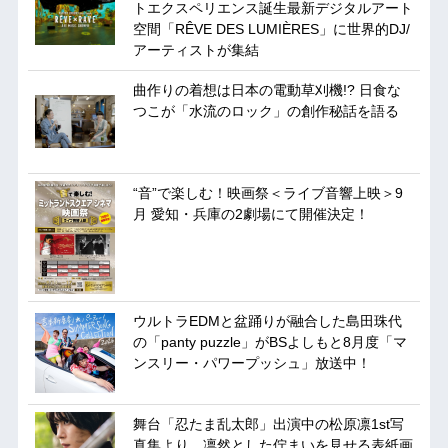
トエクスペリエンス誕生最新デジタルアート
空間「RÊVE DES LUMIÈRES」に世界的DJ/
アーティストが集結
曲作りの着想は日本の電動草刈機!? 日食な
つこが「水流のロック」の創作秘話を語る
“音”で楽しむ！映画祭＜ライブ音響上映＞9
月 愛知・兵庫の2劇場にて開催決定！
ウルトラEDMと盆踊りが融合した島田珠代
の「panty puzzle」がBSよしもと8月度「マ
ンスリー・パワープッシュ」放送中！
舞台「忍たま乱太郎」出演中の松原凛1st写
真集より、凛然とした佇まいを見せる表紙画