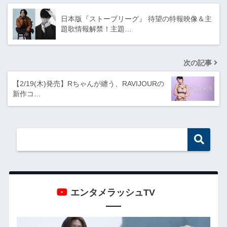
日本版『ストーブリーグ』 待望の特報映像＆主
題歌情報解禁！主題…
次の記事
【2/19(⽊)発売】Rちゃんが纏う、RAVIJOURの
新作コ…
エンタメラッシュTV